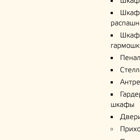
Шкаф
Шкаф
распашн
Шкаф
гармошк
Пена
Стел
Антре
Гард
шкафы
Двери
Прих