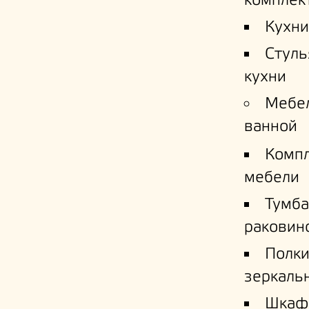
комплек
Кухни
Стуль
кухни
Мебе
ванной
Комп
мебели
Тумба
раковин
Полк
зеркаль
Шкаф