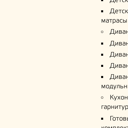
Детс
Детс
матрасы
Дива
Дива
Диван
Диван
Дива
модульн
Кухо
гарниту
Готов