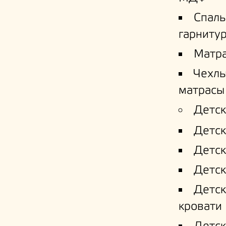
Спал
гарниту
Матр
Чехлы
матрасы
Детск
Детск
Детск
Детск
Детс
кровати