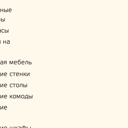
ьные
ры
асы
 на
ая мебель
ие стенки
ие столы
ие комоды
кие