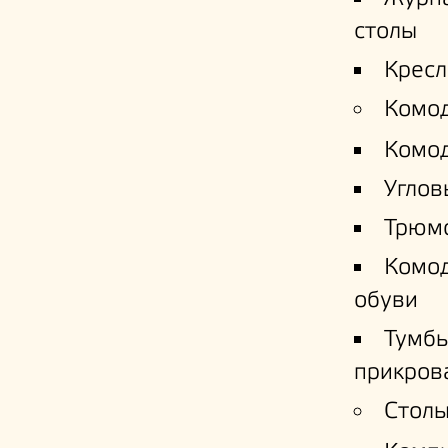
столы
Кресл
Комо
Комо
Углов
Трюм
Комо
обуви
Тумб
прикров
Столы