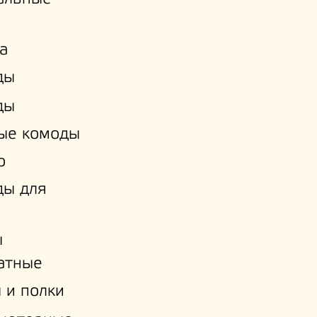
а
ды
ды
ые комоды
о
ды для
ы
атные
 и полки