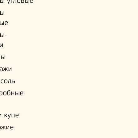
ы угловые
ы
ые
ы-
и
лы
лажи
соль
еробные
 купе
ожие