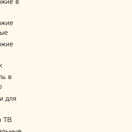
ожие в
ожие
ые
ожие
к
ль в
ю
и для
й
ы ТВ
альные