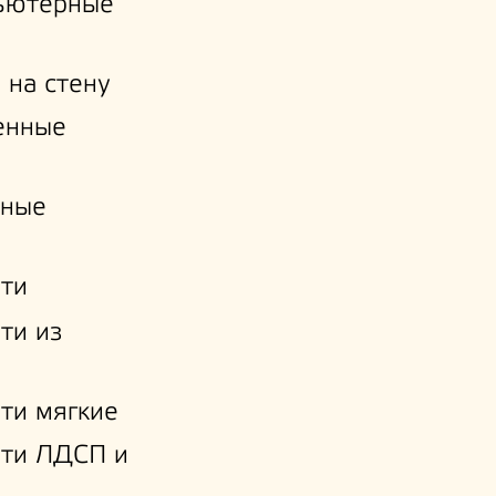
ьютерные
 на стену
енные
нные
ти
ти из
ти мягкие
ати ЛДСП и