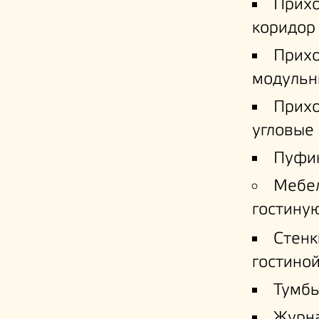
Прих
коридор
Прих
модульн
Прих
угловые
Пуфи
Мебе
гостину
Стенк
гостино
Тумб
Журн