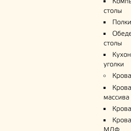
Комп
столы
Полки
Обед
столы
Кухо
уголки
Крова
Крова
массива
Крова
Кров
МДФ