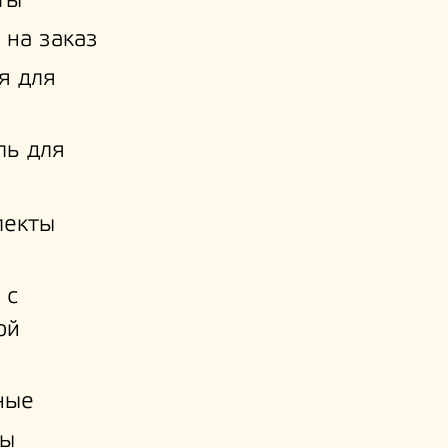
ты
 на заказ
я для
ль для
лекты
 с
ой
и
ные
ы