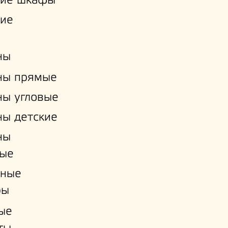
кие шкафы
кие
ны
ны прямые
ы угловые
ы детские
ны
ые
нные
ры
ые