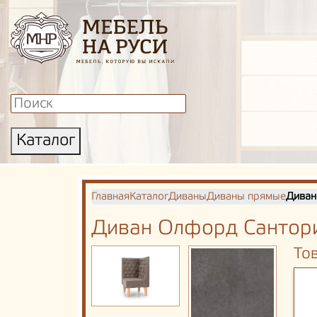
Каталог
Главная
Каталог
Диваны
Диваны прямые
Диван
Диван Олфорд Сантор
То