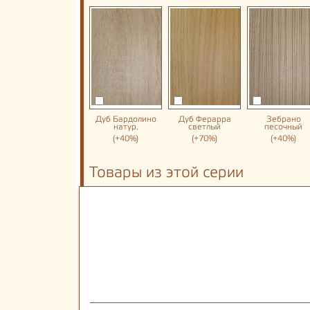
Дуб Бардолино
Дуб Ферарра
Зебрано
натур.
светлый
песочный
(+40%)
(+70%)
(+40%)
Товары из этой серии