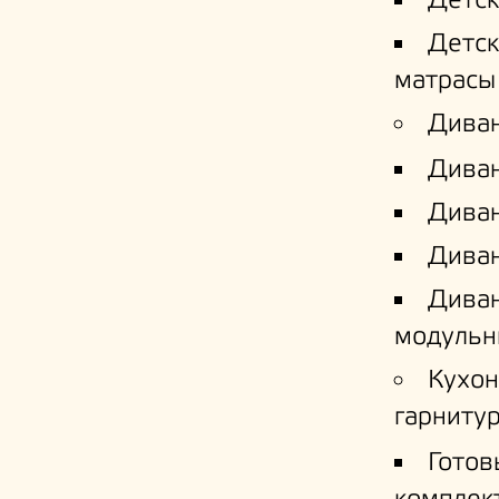
Детс
Детс
матрасы
Дива
Дива
Диван
Диван
Дива
модульн
Кухо
гарниту
Готов