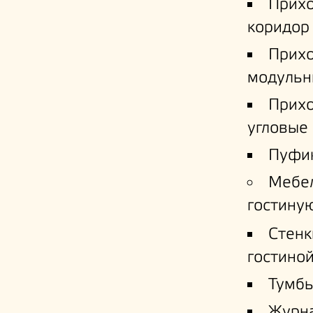
Прих
коридор
Прих
модульн
Прих
угловые
Пуфи
Мебе
гостину
Стенк
гостино
Тумб
Журн