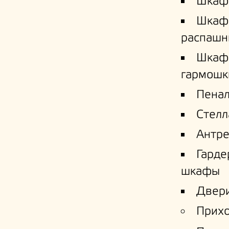
Шкаф
Шкаф
распашн
Шкаф
гармошк
Пена
Стел
Антре
Гард
шкафы
Двери
Прих