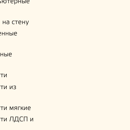
ьютерные
 на стену
енные
нные
ти
ти из
ти мягкие
ати ЛДСП и