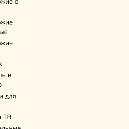
ожие в
ожие
ые
ожие
к
ль в
ю
и для
й
ы ТВ
альные