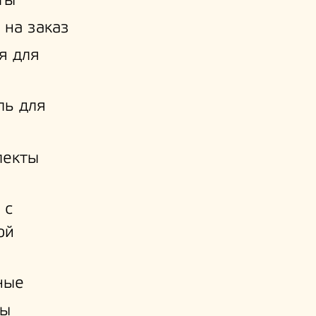
ты
 на заказ
я для
ль для
лекты
 с
ой
и
ные
ы