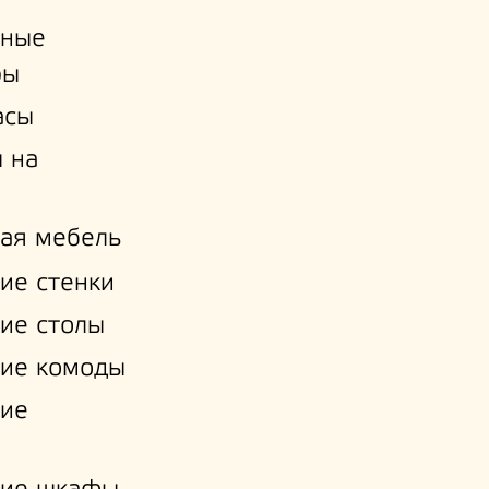
ьные
ры
асы
 на
ая мебель
ие стенки
ие столы
ие комоды
кие