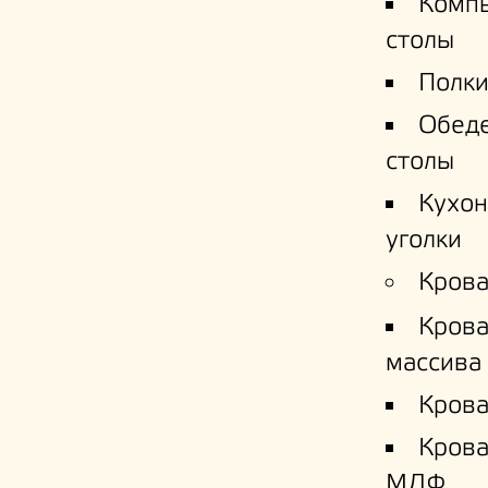
Комп
столы
Полки
Обед
столы
Кухо
уголки
Крова
Крова
массива
Крова
Кров
МДФ