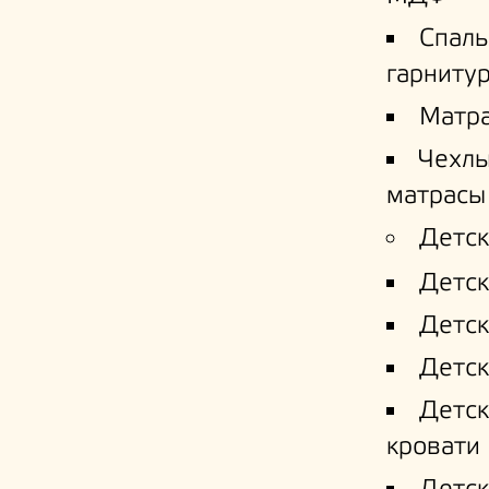
Спал
гарниту
Матр
Чехлы
матрасы
Детск
Детск
Детск
Детск
Детс
кровати