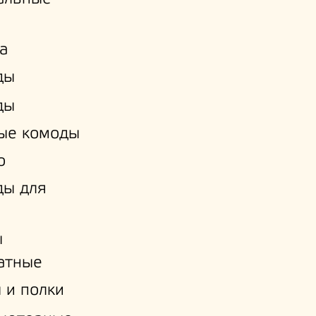
а
ды
ды
ые комоды
о
ды для
ы
атные
 и полки