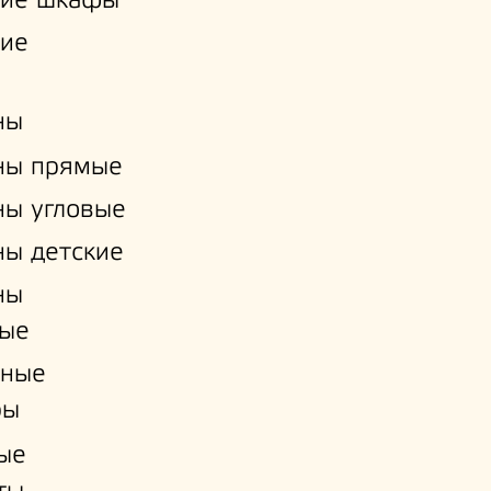
кие шкафы
кие
ны
ны прямые
ы угловые
ы детские
ны
ые
нные
ры
ые