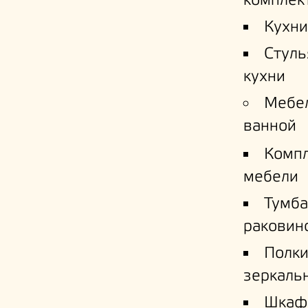
комплек
Кухни
Стуль
кухни
Мебе
ванной
Комп
мебели
Тумба
раковин
Полк
зеркаль
Шкаф