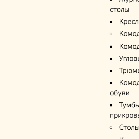
столы
Кресл
Комо
Комо
Углов
Трюм
Комо
обуви
Тумб
прикров
Столы