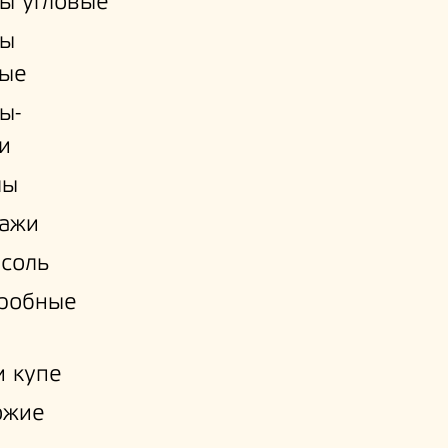
ы угловые
ы
ые
ы-
и
лы
лажи
соль
еробные
 купе
ожие