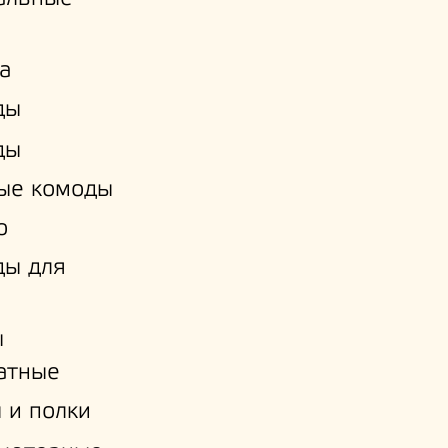
а
ды
ды
ые комоды
о
ды для
ы
атные
 и полки