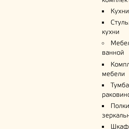
комплек
Кухни
Стуль
кухни
Мебе
ванной
Комп
мебели
Тумба
раковин
Полк
зеркаль
Шкаф