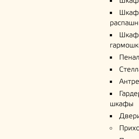
Шкаф
Шкаф
распашн
Шкаф
гармошк
Пена
Стел
Антре
Гард
шкафы
Двери
Прих