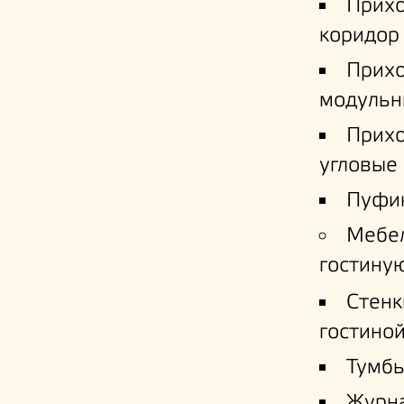
Прих
коридор
Прих
модульн
Прих
угловые
Пуфи
Мебе
гостину
Стенк
гостино
Тумб
Журн