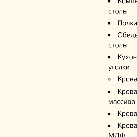
Комп
столы
Полки
Обед
столы
Кухо
уголки
Крова
Крова
массива
Крова
Кров
МДФ