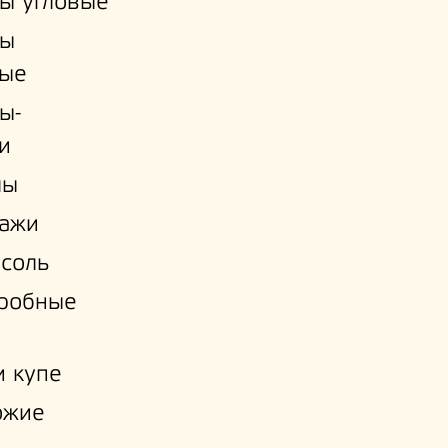
ы угловые
ы
ые
ы-
и
лы
лажи
соль
еробные
 купе
ожие