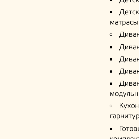
Детс
Детс
матрасы
Дива
Дива
Диван
Диван
Дива
модульн
Кухо
гарниту
Готов