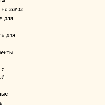
ты
 на заказ
я для
ль для
лекты
 с
ой
и
ные
ы