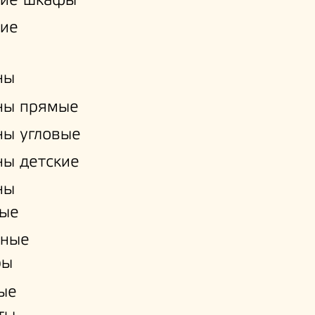
кие шкафы
кие
ны
ны прямые
ы угловые
ы детские
ны
ые
нные
ры
ые