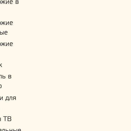
ожие в
ожие
ые
ожие
к
ль в
ю
и для
й
ы ТВ
альные