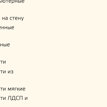
ьютерные
 на стену
енные
нные
ти
ти из
ти мягкие
ати ЛДСП и