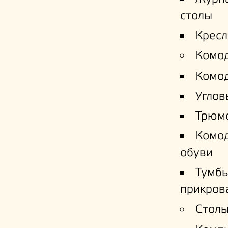
столы
Кресл
Комо
Комо
Углов
Трюм
Комо
обуви
Тумб
прикров
Столы