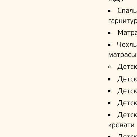
Спал
гарниту
Матр
Чехлы
матрасы
Детск
Детск
Детск
Детск
Детс
кровати