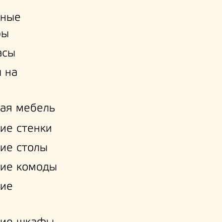
ьные
ры
асы
 на
ая мебель
ие стенки
ие столы
ие комоды
кие