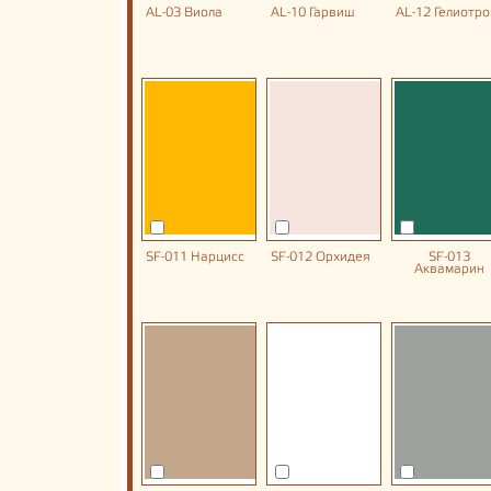
AL-03 Виола
AL-10 Гарвиш
AL-12 Гелиотро
SF-011 Нарцисс
SF-012 Орхидея
SF-013
Аквамарин