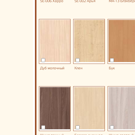
SE-006 Харро
SE-002 Арья
MA-13 Блэкбер
Дуб молочный
Клен
Бук