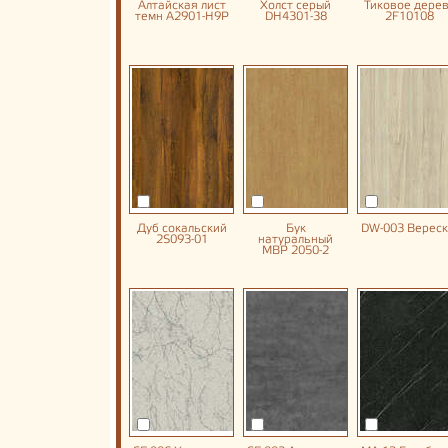
Алтайская лист
Холст серый
Тиковое дере
темн A2901-H9P
DH4301-38
2F10108
Дуб сокальский
Бук
DW-003 Вереск
2S093-01
натуральный
MBP 2050-2