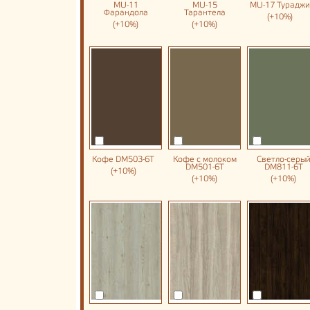
MU-11
MU-15
MU-17 Тураджи
Фарандола
Тарантела
(+10%)
(+10%)
(+10%)
Кофе DM503-6T
Кофе с молоком
Светло-серы
DM501-6T
DM811-6T
(+10%)
(+10%)
(+10%)