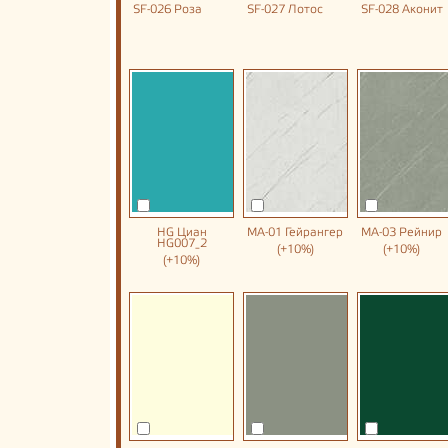
SF-026 Роза
SF-027 Лотос
SF-028 Аконит
HG Циан
MA-01 Гейрангер
MA-03 Рейнир
HG007_2
(+10%)
(+10%)
(+10%)