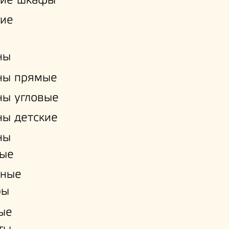
кие шкафы
кие
ны
ны прямые
ы угловые
ы детские
ны
ые
нные
ры
ые