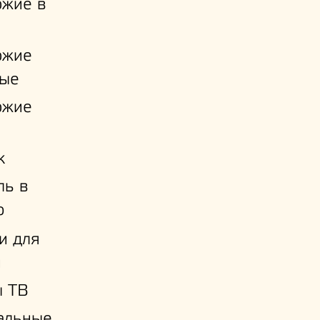
ожие в
ожие
ые
ожие
к
ль в
ю
и для
й
ы ТВ
альные