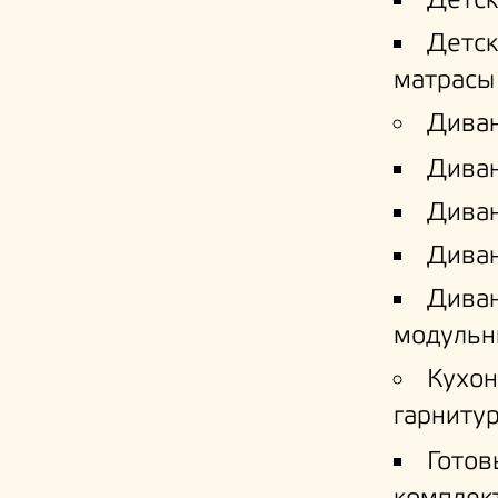
Детс
Детс
матрасы
Дива
Дива
Диван
Диван
Дива
модульн
Кухо
гарниту
Готов