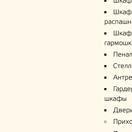
Шкаф
Шкаф
распашн
Шкаф
гармошк
Пена
Стел
Антре
Гард
шкафы
Двери
Прих