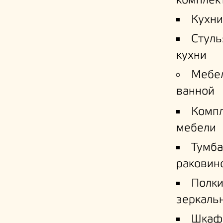
комплек
Кухни
Стуль
кухни
Мебе
ванной
Комп
мебели
Тумба
раковин
Полк
зеркаль
Шкаф