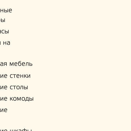
ьные
ры
асы
 на
ая мебель
ие стенки
ие столы
ие комоды
кие