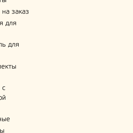
ты
 на заказ
я для
ль для
лекты
 с
ой
и
ные
ы