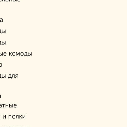
а
ды
ды
ые комоды
о
ды для
ы
атные
 и полки