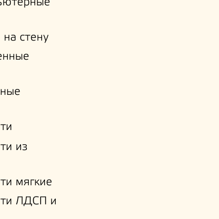
ьютерные
 на стену
енные
нные
ти
ти из
ти мягкие
ати ЛДСП и