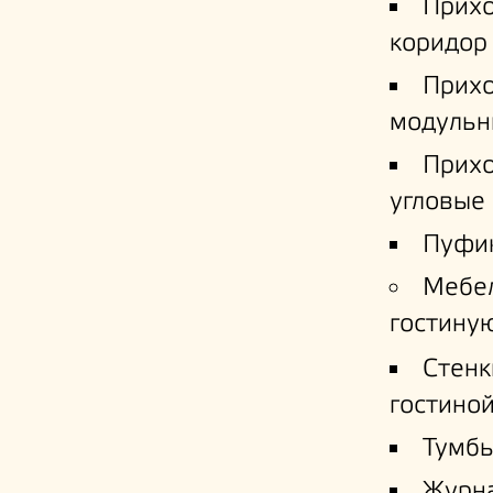
Прих
коридор
Прих
модульн
Прих
угловые
Пуфи
Мебе
гостину
Стенк
гостино
Тумб
Журн