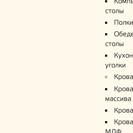
Комп
столы
Полки
Обед
столы
Кухо
уголки
Крова
Крова
массива
Крова
Кров
МДФ