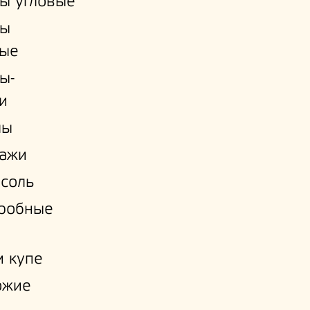
ы угловые
ы
ые
ы-
и
лы
лажи
соль
еробные
 купе
ожие