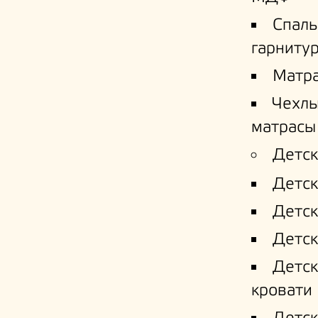
Спал
гарниту
Матр
Чехлы
матрасы
Детск
Детск
Детск
Детск
Детс
кровати