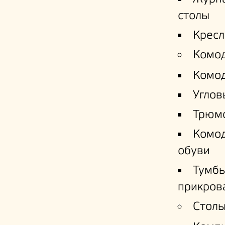
столы
Кресл
Комо
Комо
Углов
Трюм
Комо
обуви
Тумб
прикров
Столы