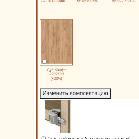
AL-10 Гарвиш
SF-04 Мокко
SF-027 Лотос
Дуб Крафт
Золотой
(+20%)
Изменить комплектацию