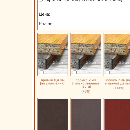
Скрытый крепеж (на внешних деталях)
Цена:
Кол-во:
Кромка 0,4 мм
Кромка 2 мм
Кромка 2 мм (в
(по умолчанию)
(только лицевые
видимые детал
части)
(+14%)
(+8%)