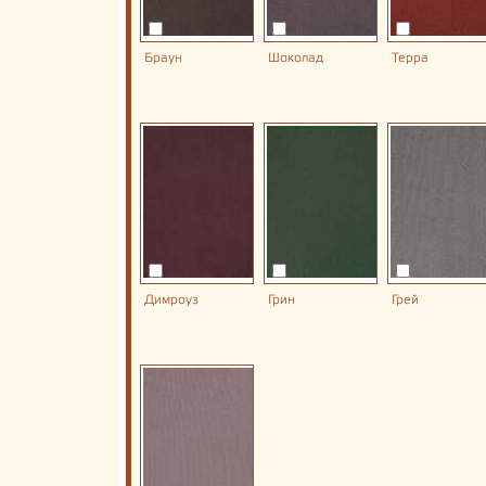
Браун
Шоколад
Терра
Димроуз
Грин
Грей