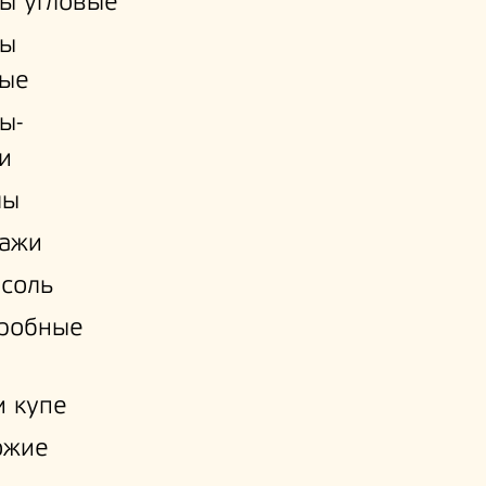
ы угловые
ы
ые
ы-
и
лы
лажи
соль
еробные
 купе
ожие