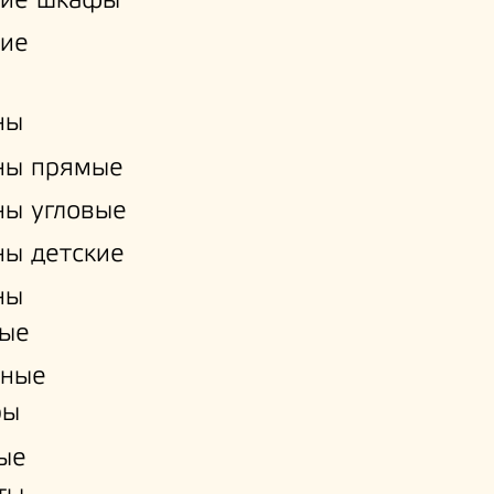
кие шкафы
кие
ны
ны прямые
ы угловые
ы детские
ны
ые
нные
ры
ые