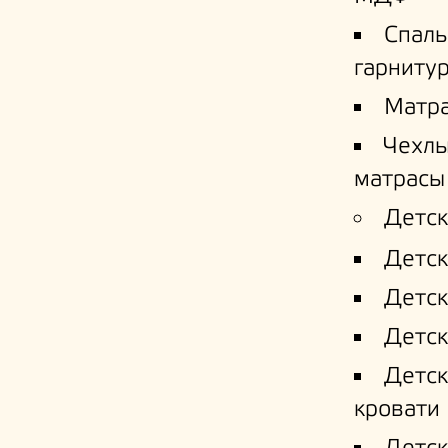
Спал
гарниту
Матр
Чехлы
матрасы
Детск
Детск
Детск
Детск
Детс
кровати