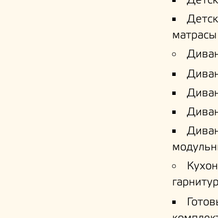
Детс
Детс
матрасы
Дива
Дива
Диван
Диван
Дива
модульн
Кухо
гарниту
Готов