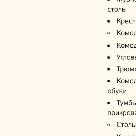
столы
Кресл
Комо
Комо
Углов
Трюм
Комо
обуви
Тумб
прикров
Столы