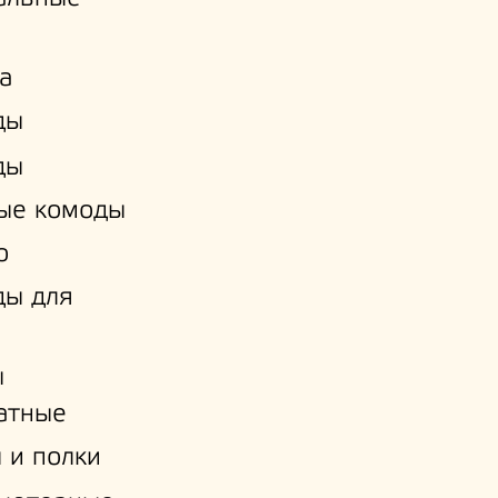
а
ды
ды
ые комоды
о
ды для
ы
атные
 и полки