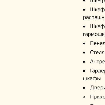
Шкаф
Шкаф
распашн
Шкаф
гармошк
Пена
Стел
Антре
Гард
шкафы
Двери
Прих