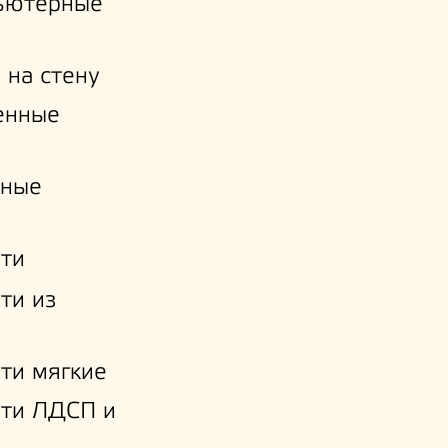
ьютерные
 на стену
енные
нные
ти
ти из
ти мягкие
ати ЛДСП и