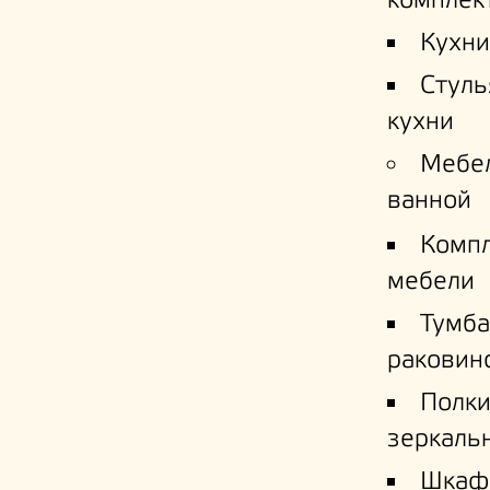
комплек
Кухни
Стуль
кухни
Мебе
ванной
Комп
мебели
Тумба
раковин
Полк
зеркаль
Шкаф