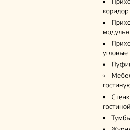
Прих
коридор
Прих
модульн
Прих
угловые
Пуфи
Мебе
гостину
Стенк
гостино
Тумб
Журн