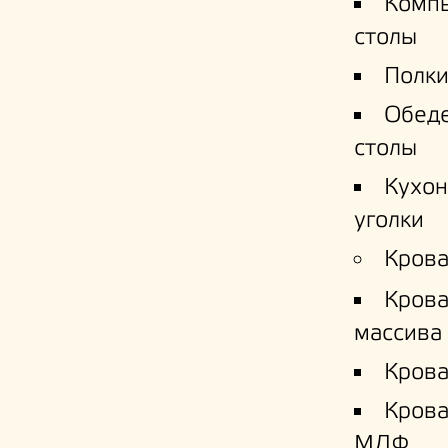
Комп
столы
Полки
Обед
столы
Кухо
уголки
Крова
Крова
массива
Крова
Кров
МДФ