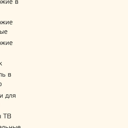
ожие в
ожие
ые
ожие
к
ль в
ю
и для
й
ы ТВ
альные