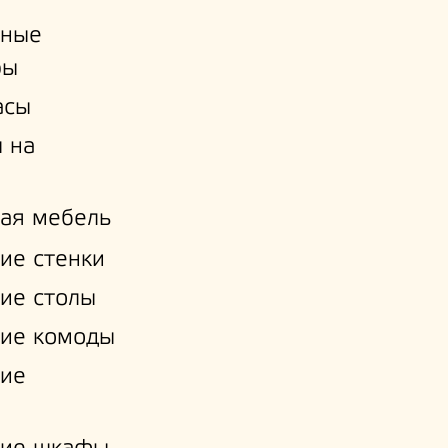
ьные
ры
асы
 на
ая мебель
ие стенки
ие столы
ие комоды
кие