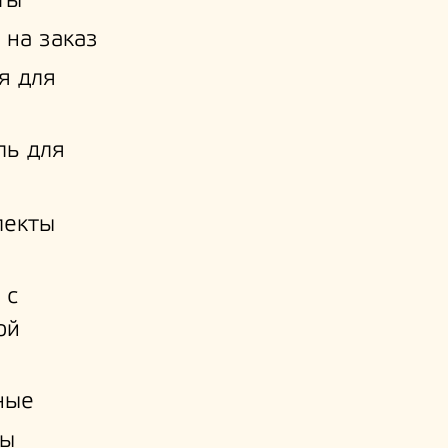
ты
 на заказ
я для
ль для
лекты
 с
ой
и
ные
ы