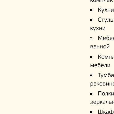
комплек
Кухни
Стуль
кухни
Мебе
ванной
Комп
мебели
Тумба
раковин
Полк
зеркаль
Шкаф