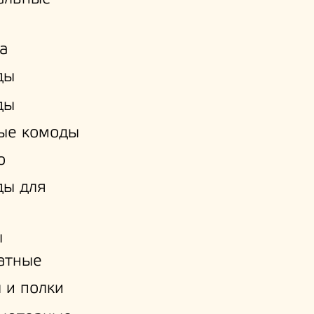
а
ды
ды
ые комоды
о
ды для
ы
атные
 и полки