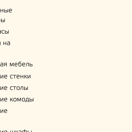
ьные
ры
асы
 на
ая мебель
ие стенки
ие столы
ие комоды
кие