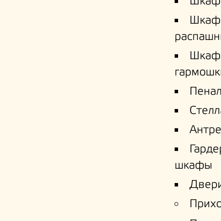
Шкаф
Шкаф
распашн
Шкаф
гармошк
Пена
Стел
Антре
Гард
шкафы
Двери
Прих