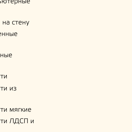
ьютерные
 на стену
енные
нные
ти
ти из
ти мягкие
ати ЛДСП и