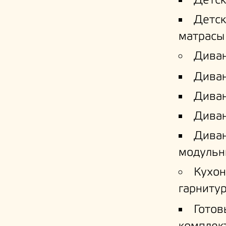
Детс
Детс
матрасы
Дива
Дива
Диван
Диван
Дива
модульн
Кухо
гарниту
Готов