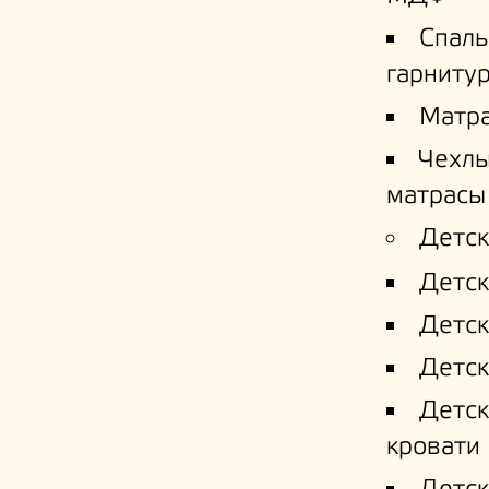
Спал
гарниту
Матр
Чехлы
матрасы
Детск
Детск
Детск
Детск
Детс
кровати