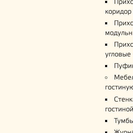
Прих
коридор
Прих
модульн
Прих
угловые
Пуфи
Мебе
гостину
Стенк
гостино
Тумб
Журн