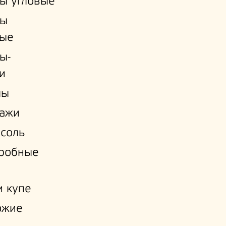
ы угловые
ы
ые
ы-
и
лы
лажи
соль
еробные
 купе
ожие