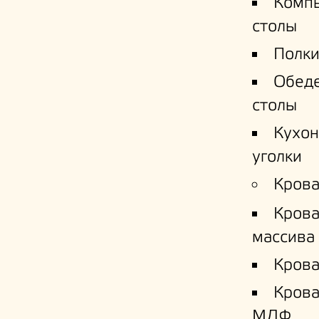
Комп
столы
Полки
Обед
столы
Кухо
уголки
Крова
Крова
массива
Крова
Кров
МДФ