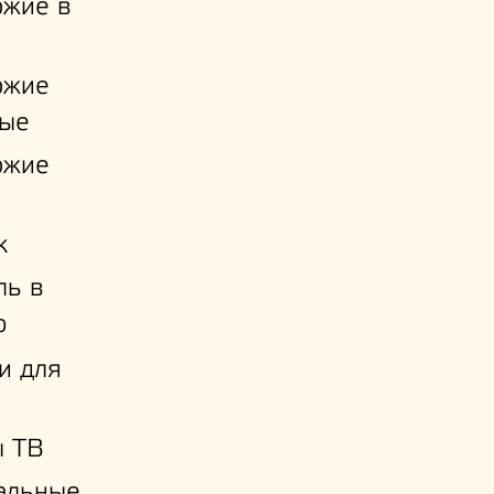
ожие в
ожие
ые
ожие
к
ль в
ю
и для
й
ы ТВ
альные