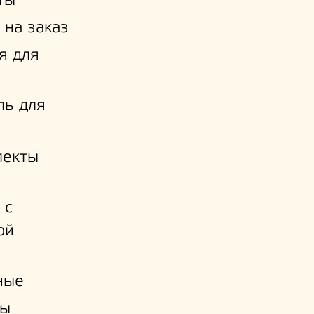
ты
 на заказ
я для
ль для
лекты
 с
ой
и
ные
ы