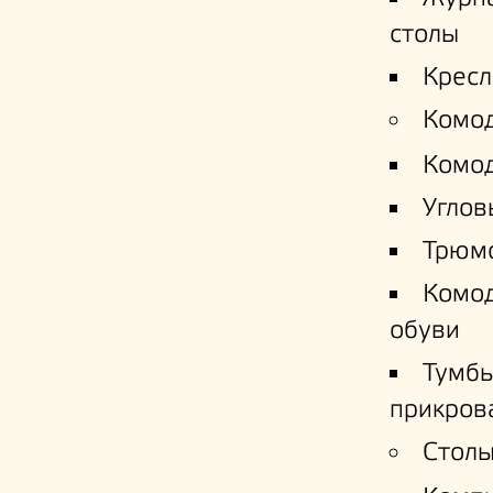
столы
Кресл
Комо
Комо
Углов
Трюм
Комо
обуви
Тумб
прикров
Столы