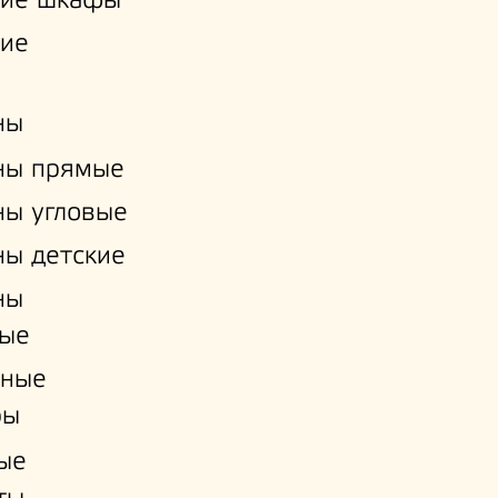
кие шкафы
кие
ны
ны прямые
ы угловые
ы детские
ны
ые
нные
ры
ые