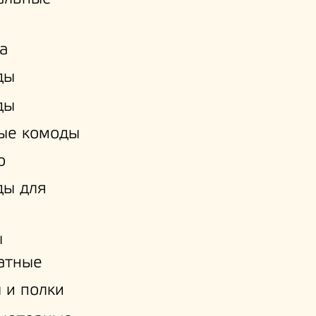
а
ды
ды
ые комоды
о
ды для
ы
атные
 и полки