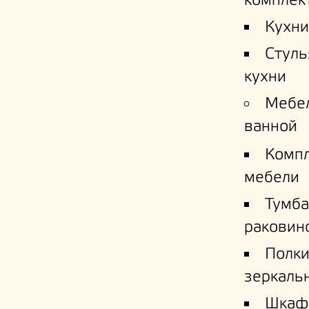
комплек
Кухни
Стуль
кухни
Мебе
ванной
Комп
мебели
Тумба
раковин
Полк
зеркаль
Шкаф