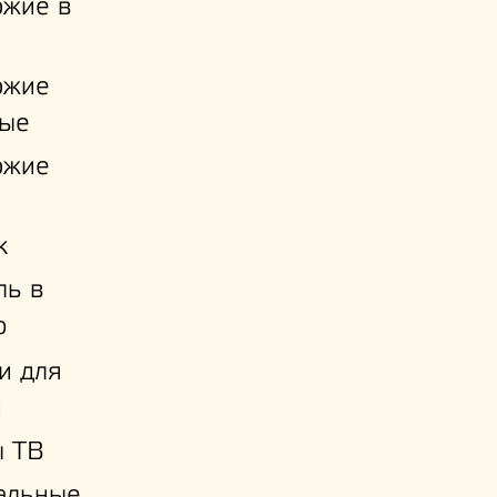
ожие в
ожие
ые
ожие
к
ль в
ю
и для
й
ы ТВ
альные