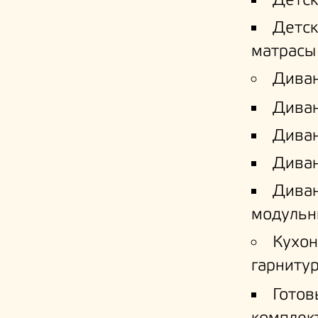
Детс
Детс
матрасы
Дива
Дива
Диван
Диван
Дива
модульн
Кухо
гарниту
Готов