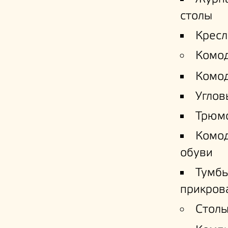
столы
Кресл
Комо
Комо
Углов
Трюм
Комо
обуви
Тумб
прикров
Столы