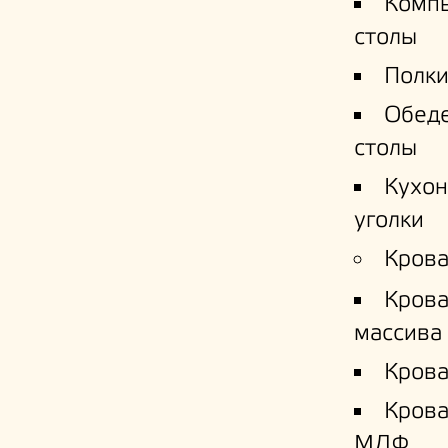
Комп
столы
Полки
Обед
столы
Кухо
уголки
Крова
Крова
массива
Крова
Кров
МДФ