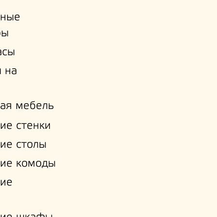
ьные
ры
асы
 на
ая мебель
ие стенки
ие столы
ие комоды
кие