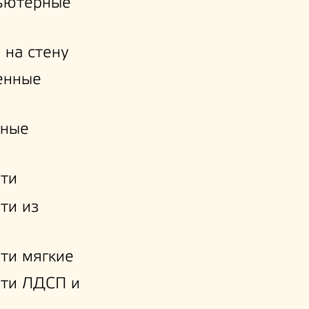
ьютерные
 на стену
енные
нные
ти
ти из
ти мягкие
ати ЛДСП и