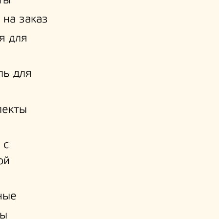
ты
 на заказ
я для
ль для
лекты
 с
ой
и
ные
ы