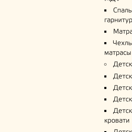
Спал
гарниту
Матр
Чехлы
матрасы
Детск
Детск
Детск
Детск
Детс
кровати