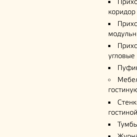
Прих
коридор
Прих
модульн
Прих
угловые
Пуфи
Мебе
гостину
Стенк
гостино
Тумб
Журн