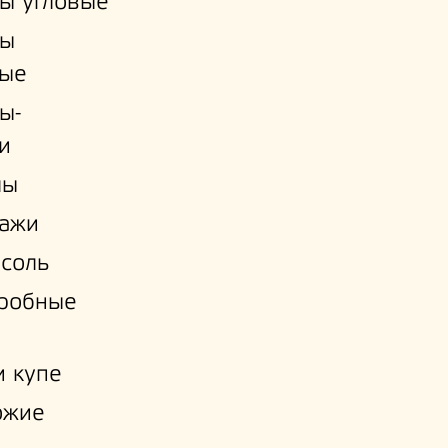
ы угловые
ы
ые
ы-
и
лы
лажи
соль
еробные
 купе
ожие