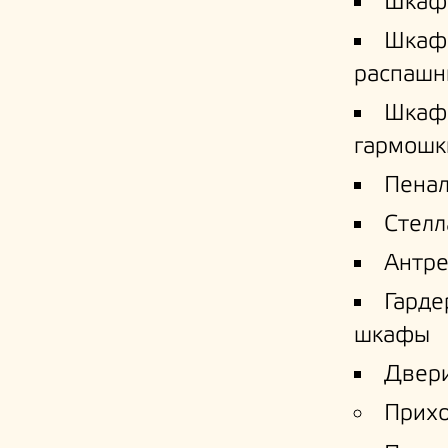
Шкаф
Шкаф
распашн
Шкаф
гармошк
Пена
Стел
Антре
Гард
шкафы
Двери
Прих