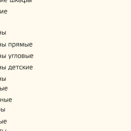
кие шкафы
кие
ны
ны прямые
ы угловые
ы детские
ны
ые
нные
ры
ые