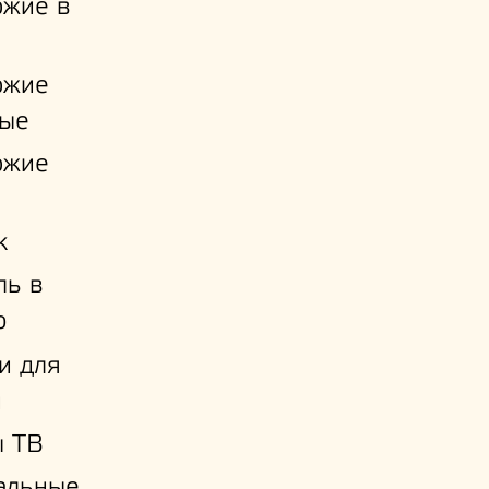
ожие в
ожие
ые
ожие
к
ль в
ю
и для
й
ы ТВ
альные