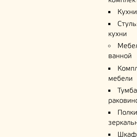
комплек
Кухни
Стуль
кухни
Мебе
ванной
Комп
мебели
Тумба
раковин
Полк
зеркаль
Шкаф