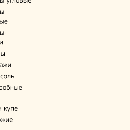
ы угловые
ы
ые
ы-
и
лы
лажи
соль
еробные
 купе
ожие