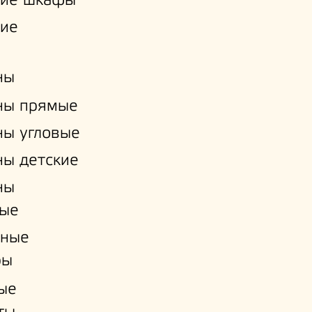
кие шкафы
кие
ны
ны прямые
ы угловые
ы детские
ны
ые
нные
ры
ые