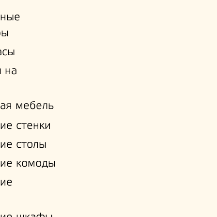
ьные
ры
асы
 на
ая мебель
ие стенки
ие столы
ие комоды
кие