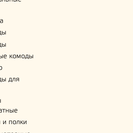
а
ды
ды
ые комоды
о
ды для
ы
атные
 и полки