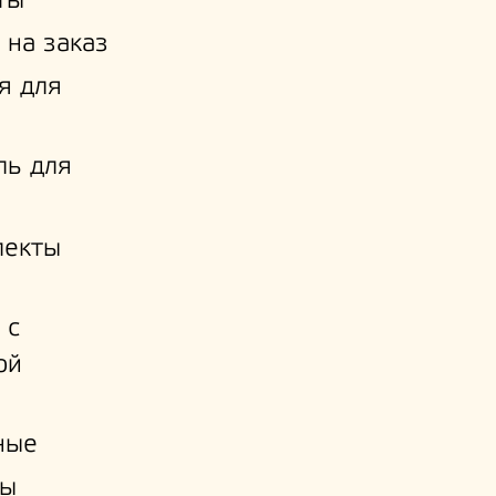
ты
 на заказ
я для
ль для
лекты
 с
ой
и
ные
ы