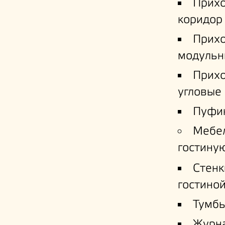
Прих
коридор
Прих
модульн
Прих
угловые
Пуфи
Мебе
гостину
Стенк
гостино
Тумб
Журн