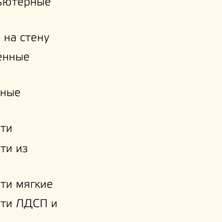
ьютерные
 на стену
енные
нные
ти
ти из
ти мягкие
ати ЛДСП и