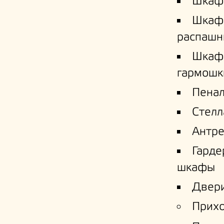
Шкаф
Шкаф
распашн
Шкаф
гармошк
Пена
Стел
Антре
Гард
шкафы
Двери
Прих