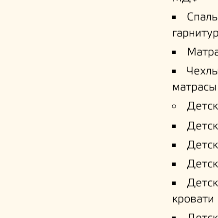
Спал
гарниту
Матр
Чехлы
матрасы
Детск
Детск
Детск
Детск
Детс
кровати