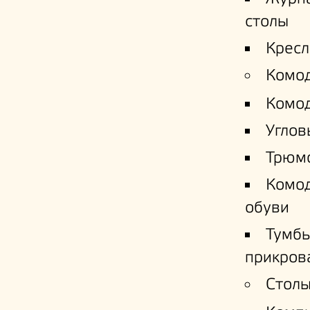
столы
Кресл
Комо
Комо
Углов
Трюм
Комо
обуви
Тумб
прикров
Столы