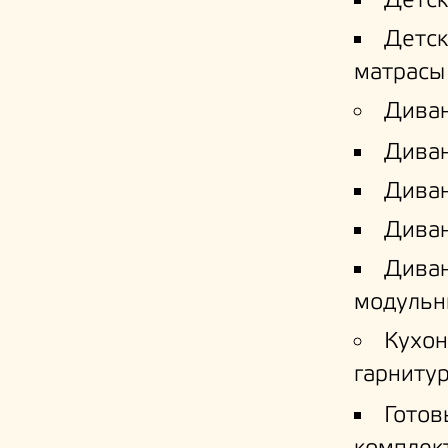
Детс
Детс
матрасы
Дива
Дива
Диван
Диван
Дива
модульн
Кухо
гарниту
Готов