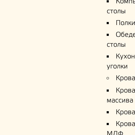
Комп
столы
Полки
Обед
столы
Кухо
уголки
Крова
Крова
массива
Крова
Кров
МДФ