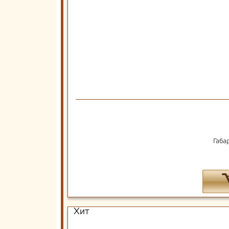
Габа
Хит