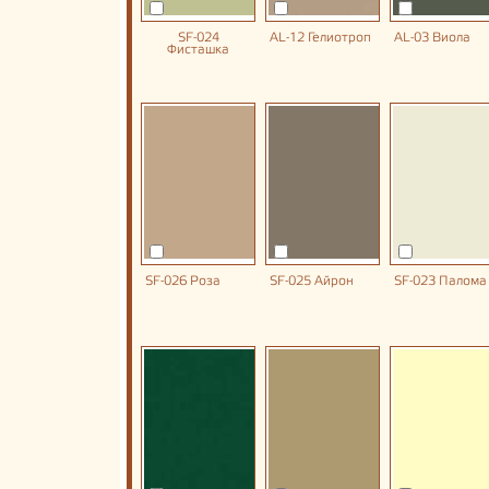
SF-024
AL-12 Гелиотроп
AL-03 Виола
Фисташка
SF-026 Роза
SF-025 Айрон
SF-023 Палома