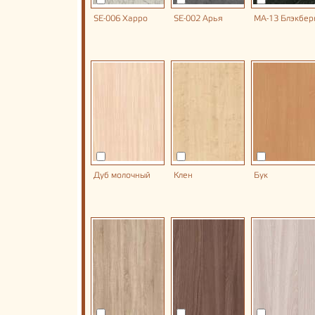
SE-006 Харро
SE-002 Арья
MA-13 Блэкбер
Дуб молочный
Клен
Бук