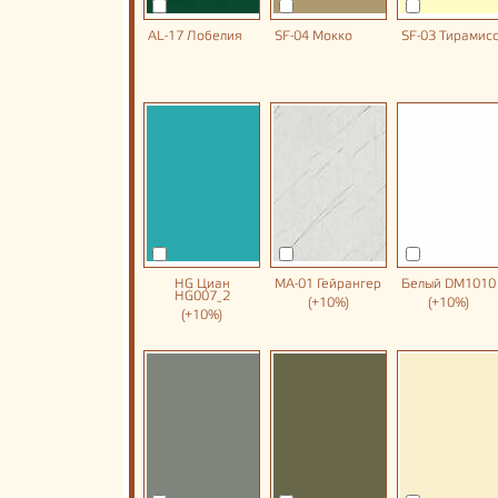
AL-17 Лобелия
SF-04 Мокко
SF-03 Тирамис
HG Циан
MA-01 Гейрангер
Белый DM1010
HG007_2
(+10%)
(+10%)
(+10%)