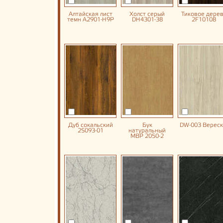
Алтайская лист
Холст серый
Тиковое дере
темн A2901-H9P
DH4301-38
2F10108
Дуб сокальский
Бук
DW-003 Вереск
2S093-01
натуральный
MBP 2050-2