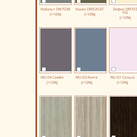
Кобальт DM7038
Какао DM535-6T
Зефир DM703
HG
(+10%)
(+10%)
(+10%)
MU-04 Самба
MU-03 Конга
MU-01 Сальса
(+10%)
(+10%)
(+10%)