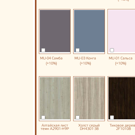
MU-04 Самба
MU-03 Конга
MU-01 Сальса
(+10%)
(+10%)
(+10%)
Алтайская лист
Холст серый
Тиковое дере
темн A2901-H9P
DH4301-38
2F10108