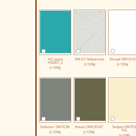
HG Циан
MA-01 Гейрангер
Белый DM1010
HG007_2
(+10%)
(+10%)
(+10%)
Кобальт DM7038
Какао DM535-6T
Зефир DM703
HG
(+10%)
(+10%)
(+10%)