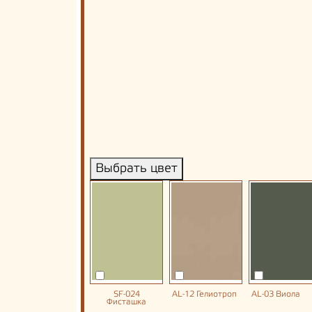
Выбрать цвет
SF-024
AL-12 Гелиотроп
AL-03 Виола
Фисташка