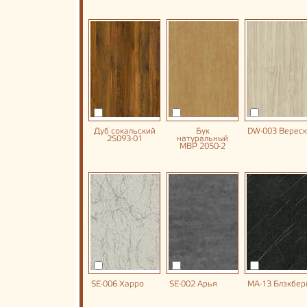
Дуб сокальский
Бук
DW-003 Вереск
2S093-01
натуральный
MBP 2050-2
SE-006 Харро
SE-002 Арья
MA-13 Блэкбер