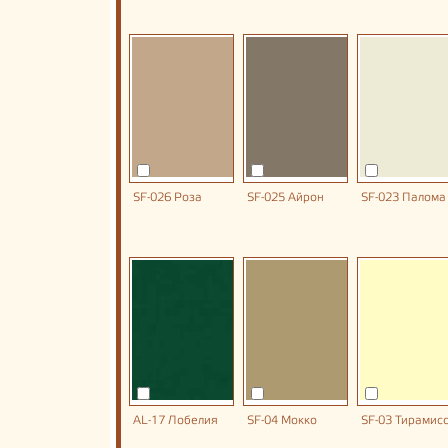
SF-026 Роза
SF-025 Айрон
SF-023 Палома
AL-17 Лобелия
SF-04 Мокко
SF-03 Тирамис