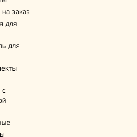
ты
 на заказ
я для
ль для
лекты
 с
ой
и
ные
ы