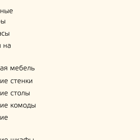
ьные
ры
асы
 на
ая мебель
ие стенки
ие столы
ие комоды
кие