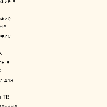
ожие в
ожие
ые
ожие
к
ль в
ю
и для
й
ы ТВ
альные