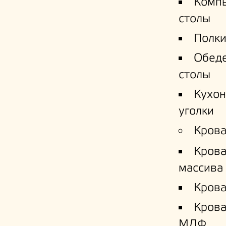
Комп
столы
Полки
Обед
столы
Кухо
уголки
Крова
Крова
массива
Крова
Кров
МДФ