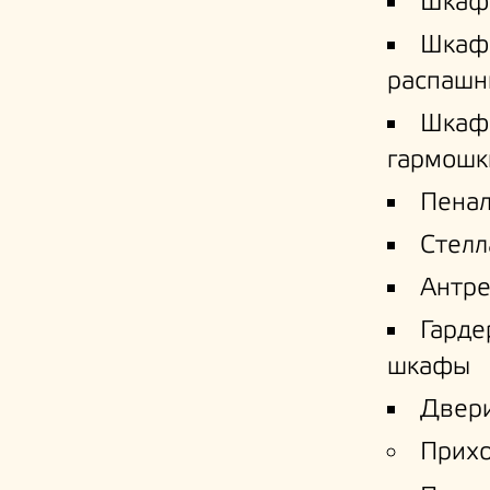
Шкаф
Шкаф
распашн
Шкаф
гармошк
Пена
Стел
Антре
Гард
шкафы
Двери
Прих