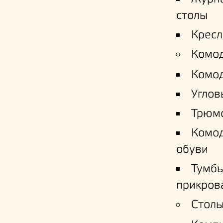
столы
Кресл
Комо
Комо
Углов
Трюм
Комо
обуви
Тумб
прикров
Столы