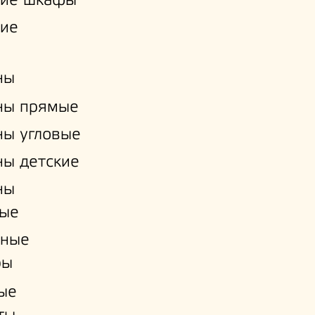
кие шкафы
кие
ны
ны прямые
ы угловые
ы детские
ны
ые
нные
ры
ые