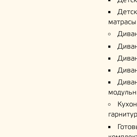
Детс
Детс
матрасы
Дива
Дива
Диван
Диван
Дива
модульн
Кухо
гарниту
Готов