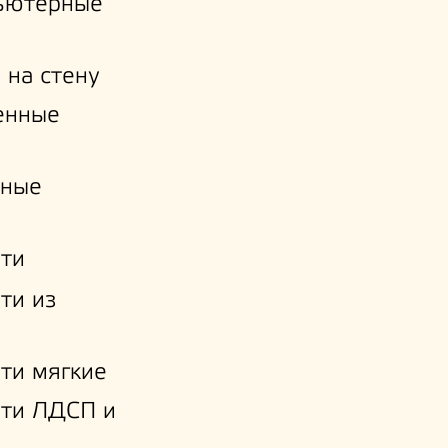
ьютерные
 на стену
енные
нные
ти
ти из
ти мягкие
ати ЛДСП и