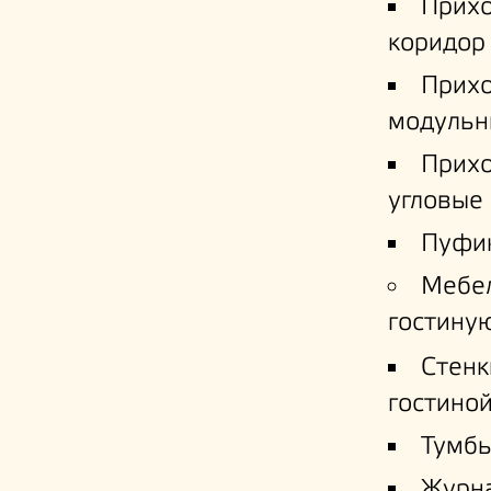
Прих
коридор
Прих
модульн
Прих
угловые
Пуфи
Мебе
гостину
Стенк
гостино
Тумб
Журн