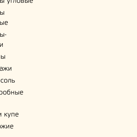
ы угловые
ы
ые
ы-
и
лы
лажи
соль
еробные
 купе
ожие