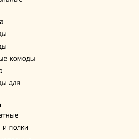
а
ды
ды
ые комоды
о
ды для
ы
атные
 и полки