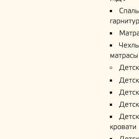
Спал
гарниту
Матр
Чехлы
матрасы
Детск
Детск
Детск
Детск
Детс
кровати