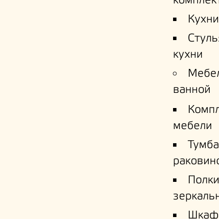
комплек
Кухни
Стуль
кухни
Мебе
ванной
Комп
мебели
Тумба
раковин
Полк
зеркаль
Шкаф