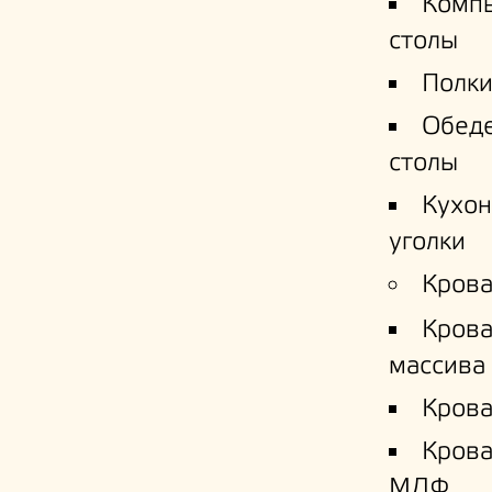
Комп
столы
Полки
Обед
столы
Кухо
уголки
Крова
Крова
массива
Крова
Кров
МДФ