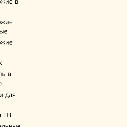
ожие в
ожие
ые
ожие
к
ль в
ю
и для
й
ы ТВ
альные