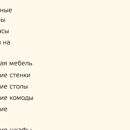
ьные
ры
асы
 на
ая мебель
ие стенки
ие столы
ие комоды
кие