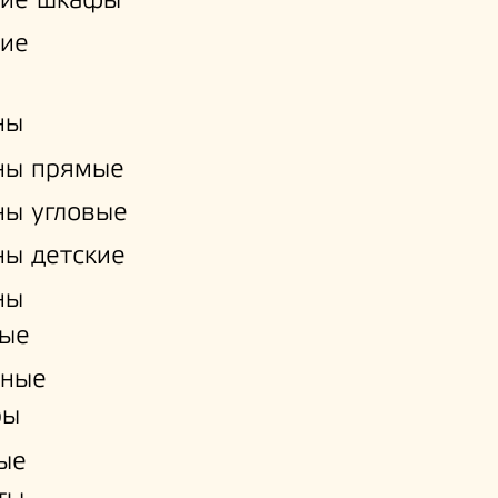
кие шкафы
кие
ны
ны прямые
ы угловые
ы детские
ны
ые
нные
ры
ые