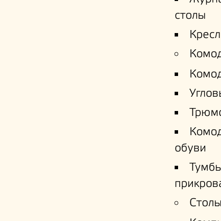
столы
Кресл
Комо
Комо
Углов
Трюм
Комо
обуви
Тумб
прикров
Столы