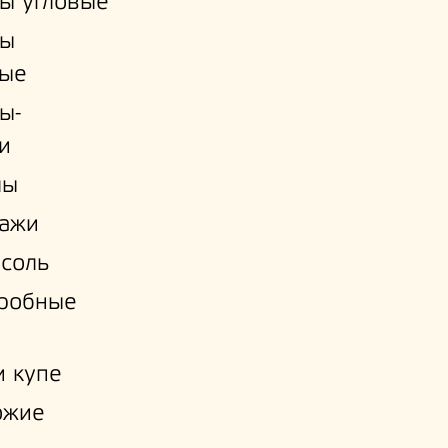
ы угловые
ы
ые
ы-
и
лы
лажи
соль
еробные
 купе
ожие