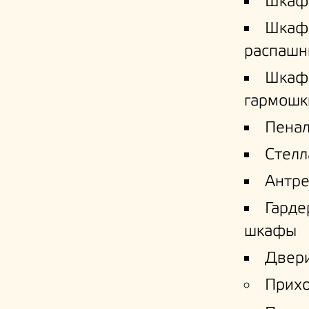
Шкаф
Шкаф
распашн
Шкаф
гармошк
Пена
Стел
Антре
Гард
шкафы
Двери
Прих