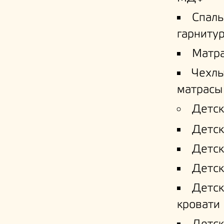
Спал
гарниту
Матр
Чехлы
матрасы
Детск
Детск
Детск
Детск
Детс
кровати