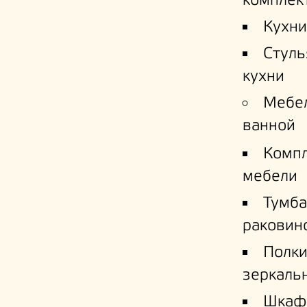
комплек
Кухни
Стуль
кухни
Мебе
ванной
Комп
мебели
Тумба
раковин
Полк
зеркаль
Шкаф