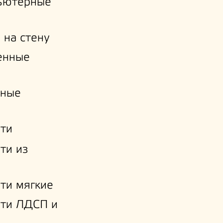
ьютерные
 на стену
енные
нные
ти
ти из
ти мягкие
ати ЛДСП и