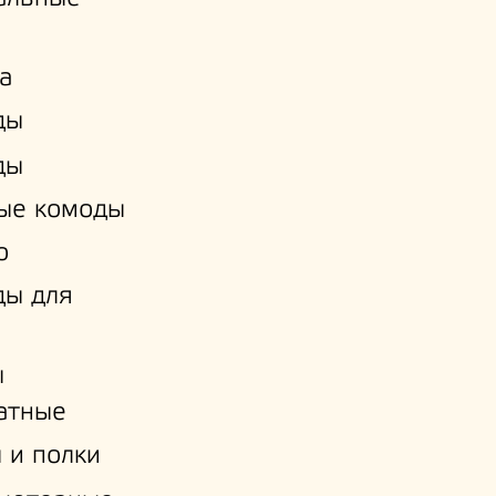
а
ды
ды
ые комоды
о
ды для
ы
атные
 и полки