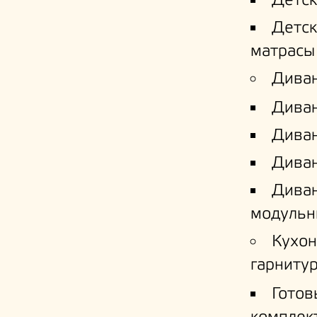
Детс
Детс
матрасы
Дива
Дива
Диван
Диван
Дива
модульн
Кухо
гарниту
Готов