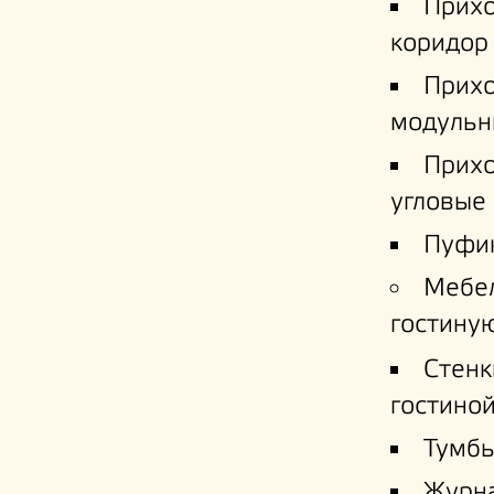
Прих
коридор
Прих
модульн
Прих
угловые
Пуфи
Мебе
гостину
Стенк
гостино
Тумб
Журн