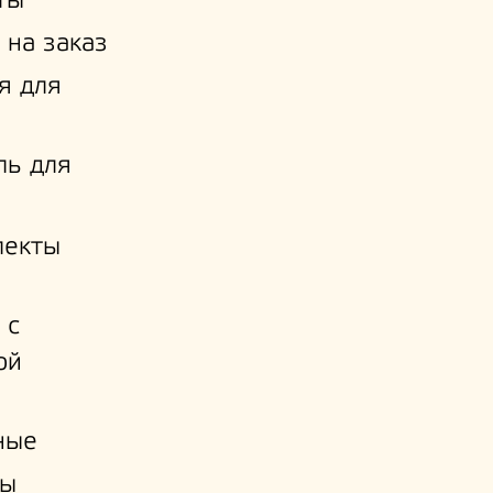
ты
 на заказ
я для
ль для
лекты
 с
ой
и
ные
ы