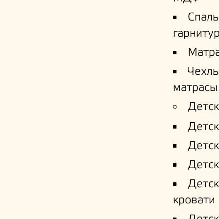
Спал
гарниту
Матр
Чехлы
матрасы
Детск
Детск
Детск
Детск
Детс
кровати