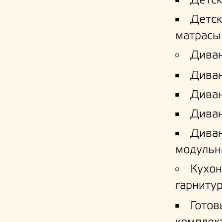
Детс
Детс
матрасы
Дива
Дива
Диван
Диван
Дива
модульн
Кухо
гарниту
Готов