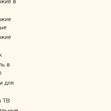
ожие в
ожие
ые
ожие
к
ль в
ю
и для
й
ы ТВ
альные