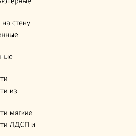
ьютерные
 на стену
енные
нные
ти
ти из
ти мягкие
ати ЛДСП и