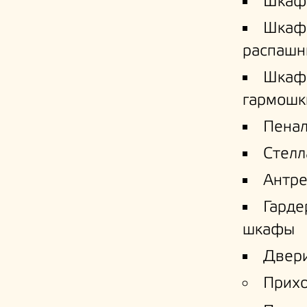
Шкаф
Шкаф
распашн
Шкаф
гармошк
Пена
Стел
Антре
Гард
шкафы
Двери
Прих