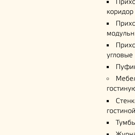
Прих
коридор
Прих
модульн
Прих
угловые
Пуфи
Мебе
гостину
Стенк
гостино
Тумб
Журн