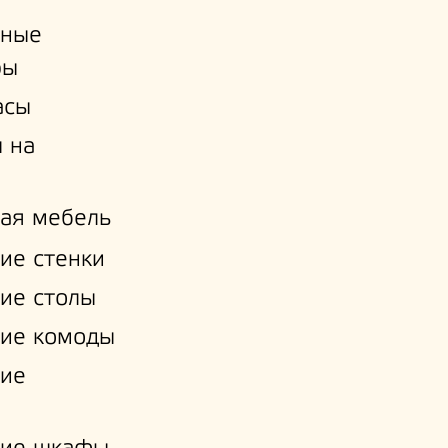
ьные
ры
асы
 на
ая мебель
ие стенки
ие столы
ие комоды
кие