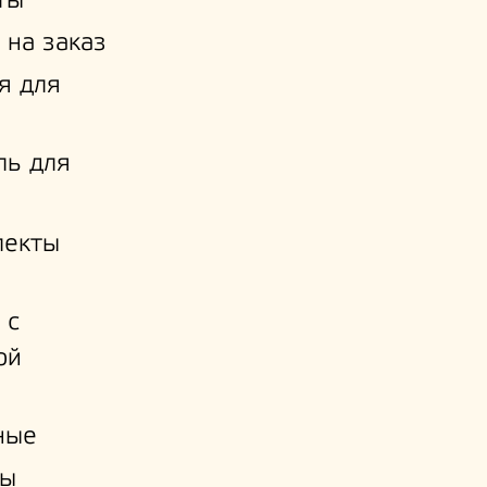
ты
 на заказ
я для
ль для
лекты
 с
ой
и
ные
ы