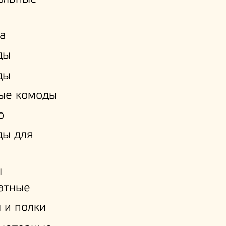
а
ды
ды
ые комоды
о
ды для
ы
атные
 и полки