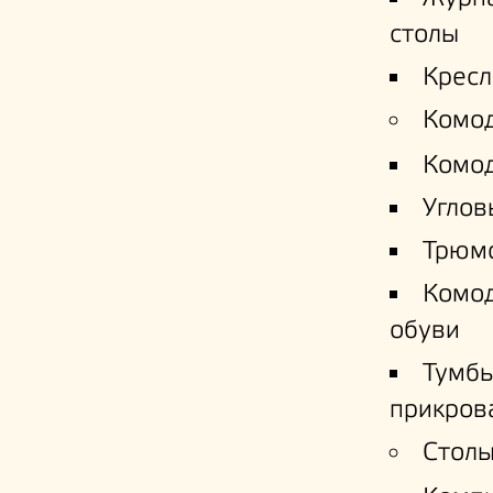
столы
Кресл
Комо
Комо
Углов
Трюм
Комо
обуви
Тумб
прикров
Столы