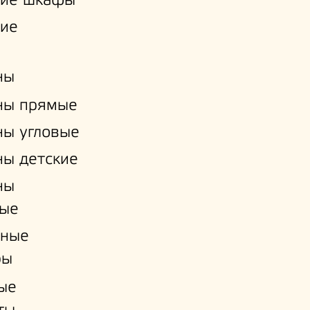
кие шкафы
кие
ны
ны прямые
ы угловые
ы детские
ны
ые
нные
ры
ые