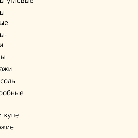
ы угловые
ы
ые
ы-
и
лы
лажи
соль
еробные
 купе
ожие