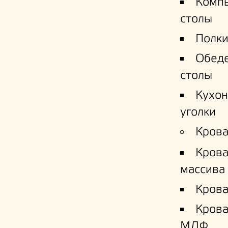
Комп
столы
Полки
Обед
столы
Кухо
уголки
Крова
Крова
массива
Крова
Кров
МДФ