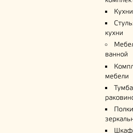
комплек
Кухни
Стуль
кухни
Мебе
ванной
Комп
мебели
Тумба
раковин
Полк
зеркаль
Шкаф