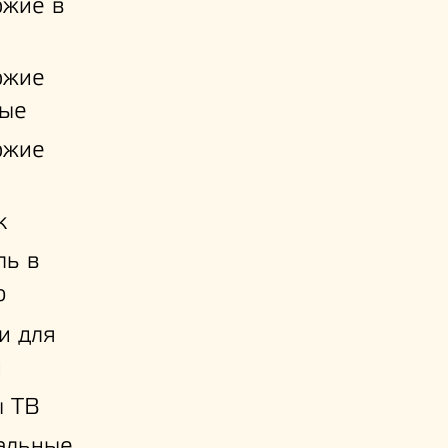
ожие в
ожие
ые
ожие
к
ль в
ю
и для
й
ы ТВ
альные