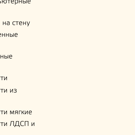
ьютерные
 на стену
енные
нные
ти
ти из
ти мягкие
ати ЛДСП и