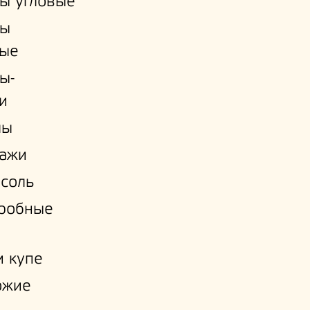
ы угловые
ы
ые
ы-
и
лы
лажи
соль
еробные
 купе
ожие