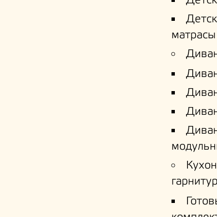
Детс
Детс
матрасы
Дива
Дива
Диван
Диван
Дива
модульн
Кухо
гарниту
Готов