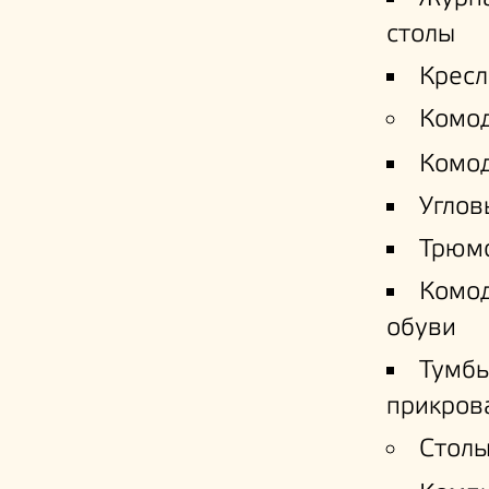
столы
Кресл
Комо
Комо
Углов
Трюм
Комо
обуви
Тумб
прикров
Столы