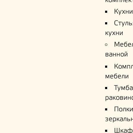
комплек
Кухни
Стуль
кухни
Мебе
ванной
Комп
мебели
Тумба
раковин
Полк
зеркаль
Шкаф