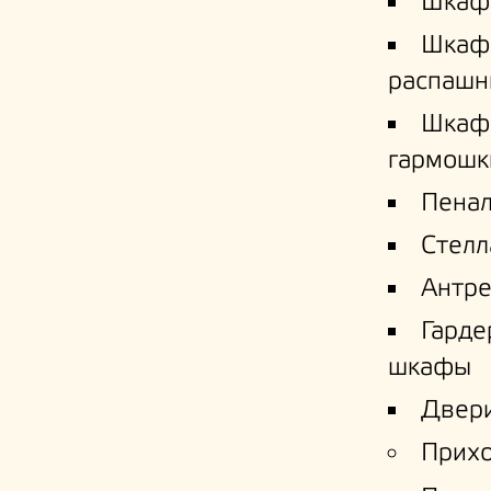
Шкаф
Шкаф
распашн
Шкаф
гармошк
Пена
Стел
Антре
Гард
шкафы
Двери
Прих