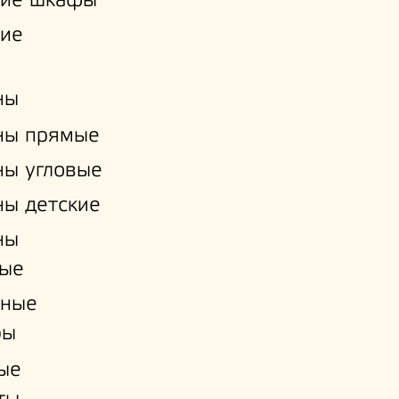
кие шкафы
кие
ны
ны прямые
ы угловые
ы детские
ны
ые
нные
ры
ые