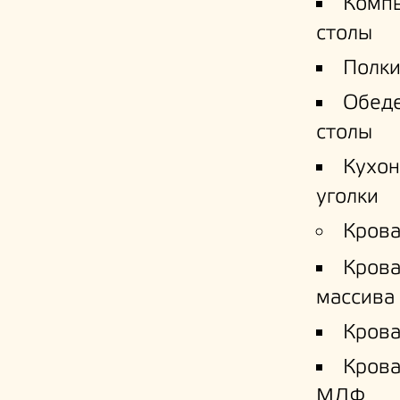
Комп
столы
Полки
Обед
столы
Кухо
уголки
Крова
Крова
массива
Крова
Кров
МДФ