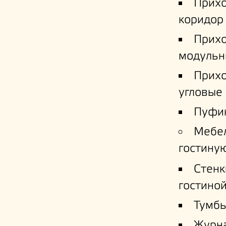
Прих
коридор
Прих
модульн
Прих
угловые
Пуфи
Мебе
гостину
Стенк
гостино
Тумб
Журн