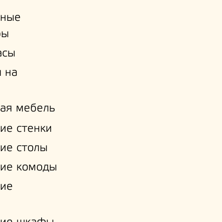
ьные
ры
асы
 на
ая мебель
ие стенки
ие столы
ие комоды
кие