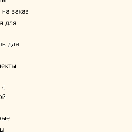
ты
 на заказ
я для
ль для
лекты
 с
ой
и
ные
ы