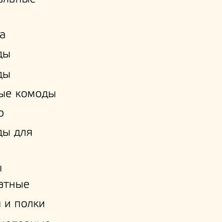
а
ды
ды
ые комоды
о
ды для
ы
атные
 и полки