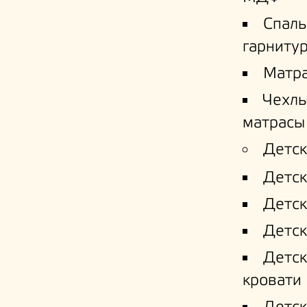
Спал
гарниту
Матр
Чехлы
матрасы
Детск
Детск
Детск
Детск
Детс
кровати