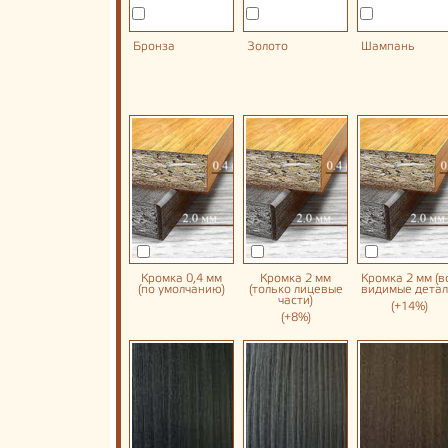
Бронза
Золото
Шампань
Кромка 0,4 мм
Кромка 2 мм
Кромка 2 мм (в
(по умолчанию)
(только лицевые
видимые детал
части)
(+14%)
(+8%)