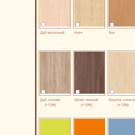
Дуб молочный
Клен
Бук
Дуб сонома
Шимо темный
Береза снежн
(+10%)
(+10%)
(+10%)