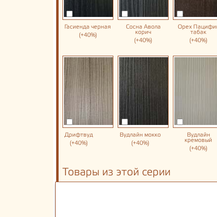
Гасиенда черная
Сосна Авола
Орех Пацифи
корич
табак
(+40%)
(+40%)
(+40%)
Дрифтвуд
Вудлайн мокко
Вудлайн
кремовый
(+40%)
(+40%)
(+40%)
Товары из этой серии