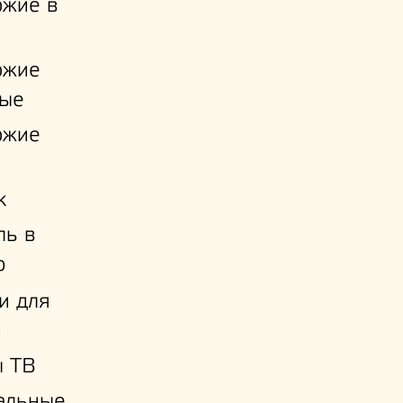
ожие в
ожие
ые
ожие
к
ль в
ю
и для
й
ы ТВ
альные