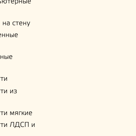
ьютерные
 на стену
енные
нные
ти
ти из
ти мягкие
ати ЛДСП и