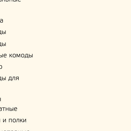
а
ды
ды
ые комоды
о
ды для
ы
атные
 и полки