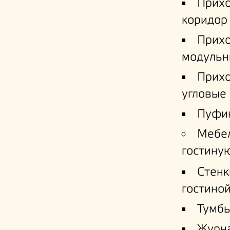
Прих
коридор
Прих
модульн
Прих
угловые
Пуфи
Мебе
гостину
Стенк
гостино
Тумб
Журн