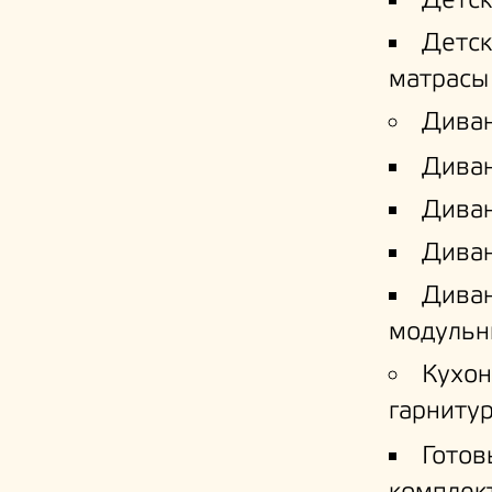
Детс
Детс
матрасы
Дива
Дива
Диван
Диван
Дива
модульн
Кухо
гарниту
Готов