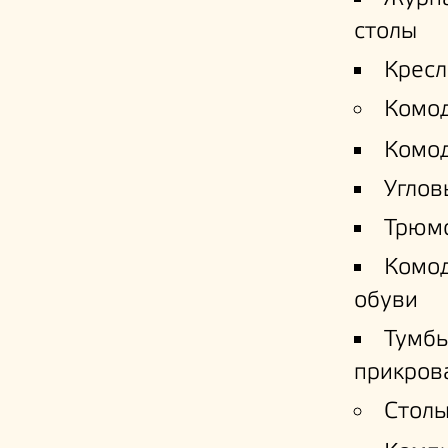
столы
Кресл
Комо
Комо
Углов
Трюм
Комо
обуви
Тумб
прикров
Столы