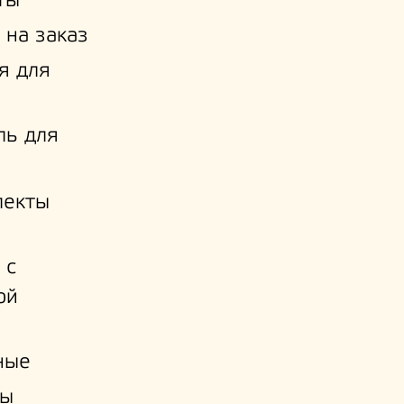
ты
 на заказ
я для
ль для
лекты
 с
ой
и
ные
ы