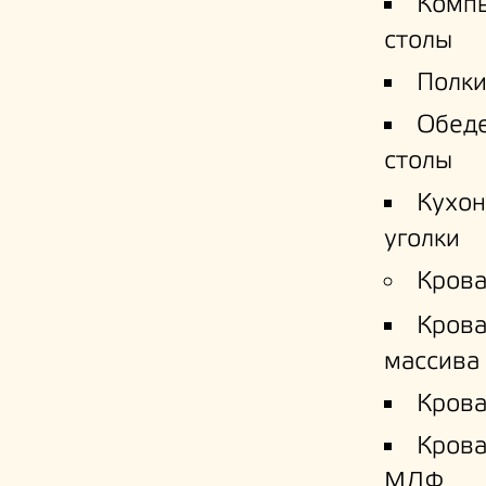
Комп
столы
Полки
Обед
столы
Кухо
уголки
Крова
Крова
массива
Крова
Кров
МДФ