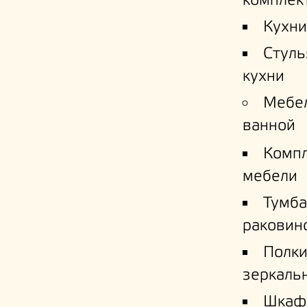
комплек
Кухни
Стуль
кухни
Мебе
ванной
Комп
мебели
Тумба
раковин
Полк
зеркаль
Шкаф