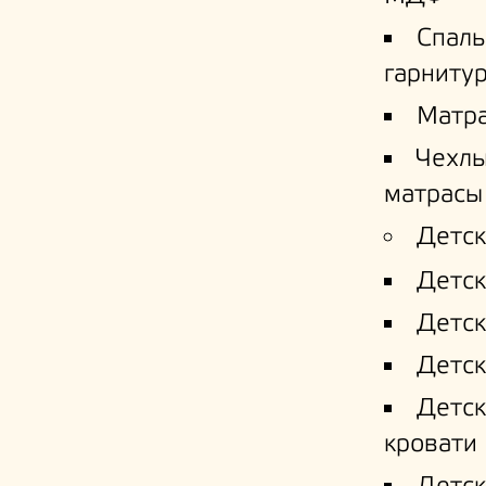
Спал
гарниту
Матр
Чехлы
матрасы
Детск
Детск
Детск
Детск
Детс
кровати