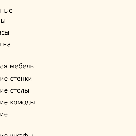
ьные
ры
асы
 на
ая мебель
ие стенки
ие столы
ие комоды
кие