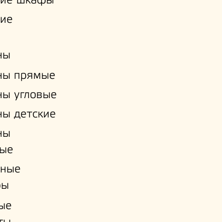
кие шкафы
кие
ны
ны прямые
ы угловые
ы детские
ны
ые
нные
ры
ые