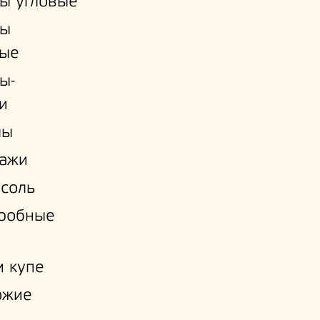
ы угловые
ы
ые
ы-
и
лы
лажи
соль
еробные
 купе
ожие