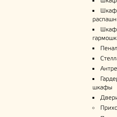
Шкаф
Шкаф
распашн
Шкаф
гармошк
Пена
Стел
Антре
Гард
шкафы
Двери
Прих