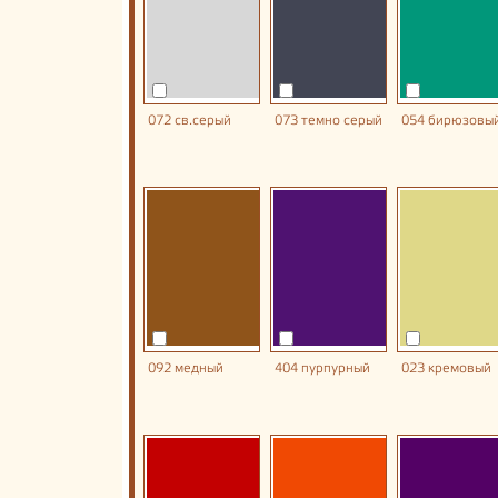
072 св.серый
073 темно серый
054 бирюзовы
092 медный
404 пурпурный
023 кремовый