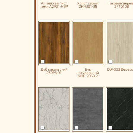
Алтайская лист
Холст серый
Тиковое дере
темн A2901-H9P
DH4301-38
2F10108
Дуб сокальский
Бук
DW-003 Вереск
2S093-01
натуральный
MBP 2050-2