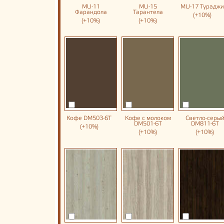
MU-11
MU-15
MU-17 Тураджи
Фарандола
Тарантела
(+10%)
(+10%)
(+10%)
Кофе DM503-6T
Кофе с молоком
Светло-серы
DM501-6T
DM811-6T
(+10%)
(+10%)
(+10%)