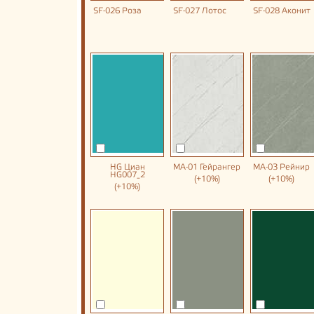
SF-026 Роза
SF-027 Лотос
SF-028 Аконит
HG Циан
MA-01 Гейрангер
MA-03 Рейнир
HG007_2
(+10%)
(+10%)
(+10%)