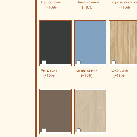
Дуб сонома
Шимо темный
Береза снежн
(+10%)
(+10%)
(+10%)
Антрацит
Капри синий
Коко бола
(+10%)
(+10%)
(+15%)