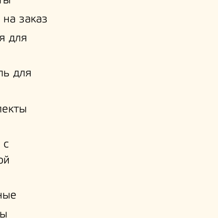
ты
 на заказ
я для
ль для
лекты
 с
ой
и
ные
ы