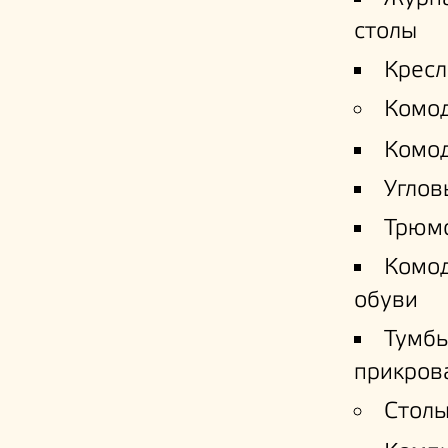
столы
Кресл
Комо
Комо
Углов
Трюм
Комо
обуви
Тумб
прикров
Столы