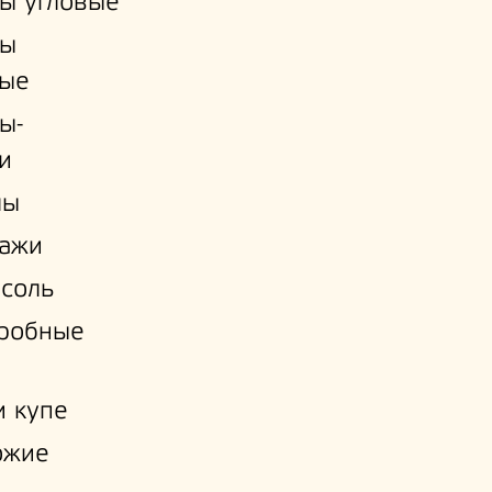
ы угловые
ы
ые
ы-
и
лы
лажи
соль
еробные
 купе
ожие