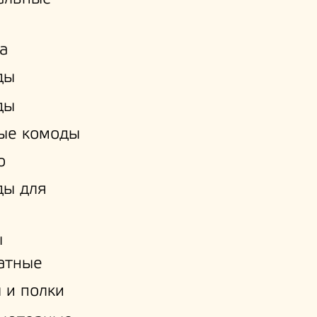
а
ды
ды
ые комоды
о
ды для
ы
атные
 и полки