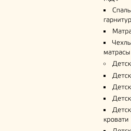
Спал
гарниту
Матр
Чехлы
матрасы
Детск
Детск
Детск
Детск
Детс
кровати