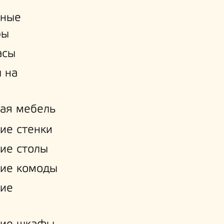
ьные
ры
асы
 на
ая мебель
ие стенки
ие столы
ие комоды
кие