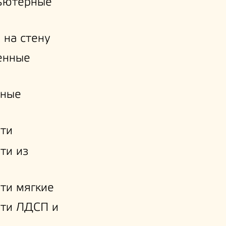
ьютерные
 на стену
енные
нные
ти
ти из
ти мягкие
ати ЛДСП и