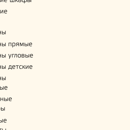
кие шкафы
кие
ны
ны прямые
ы угловые
ы детские
ны
ые
нные
ры
ые