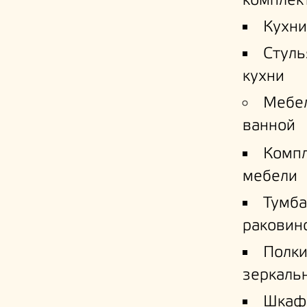
комплек
Кухни
Стуль
кухни
Мебе
ванной
Комп
мебели
Тумба
раковин
Полк
зеркаль
Шкаф