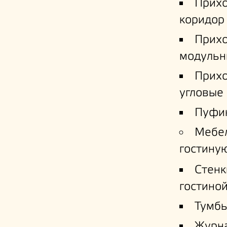
Прих
коридор
Прих
модульн
Прих
угловые
Пуфи
Мебе
гостину
Стенк
гостино
Тумб
Журн