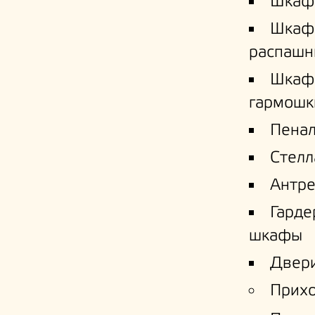
Шкаф
Шкаф
распашн
Шкаф
гармошк
Пена
Стел
Антре
Гард
шкафы
Двери
Прих