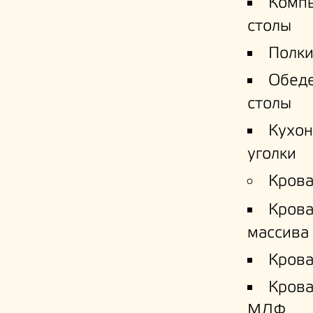
Комп
столы
Полки
Обед
столы
Кухо
уголки
Крова
Крова
массива
Крова
Кров
МДФ