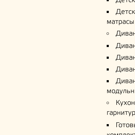
Детс
Детс
матрасы
Дива
Дива
Диван
Диван
Дива
модульн
Кухо
гарниту
Готов