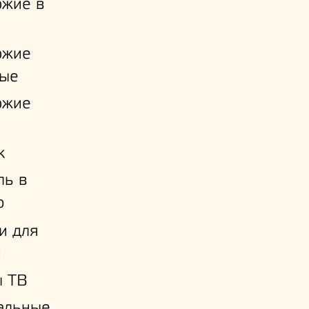
ожие в
ожие
ые
ожие
к
ль в
ю
и для
й
ы ТВ
альные