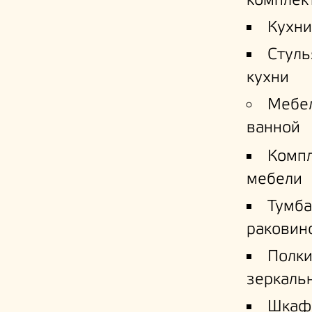
комплек
Кухни
Стуль
кухни
Мебе
ванной
Комп
мебели
Тумба
раковин
Полк
зеркаль
Шкаф