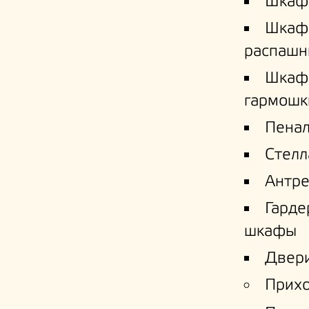
Шкаф
Шкаф
распашн
Шкаф
гармошк
Пена
Стел
Антре
Гард
шкафы
Двери
Прих