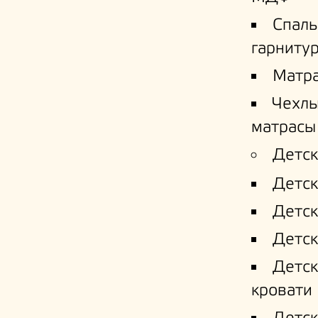
Спал
гарниту
Матр
Чехлы
матрасы
Детск
Детск
Детск
Детск
Детс
кровати