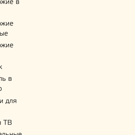
ожие в
ожие
ые
ожие
к
ль в
ю
и для
й
ы ТВ
альные