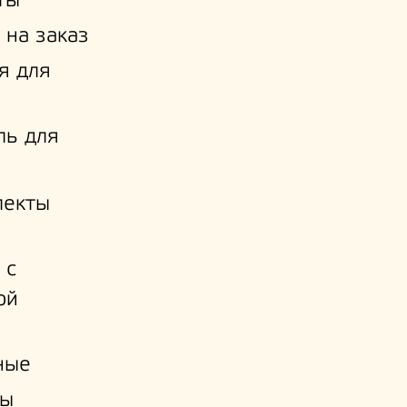
ты
 на заказ
я для
ль для
лекты
 с
ой
и
ные
ы