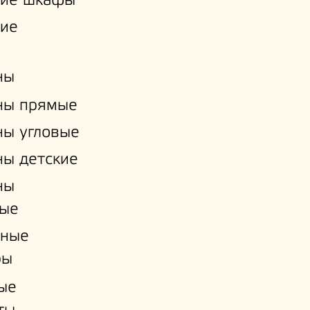
кие шкафы
кие
ны
ны прямые
ы угловые
ы детские
ны
ые
нные
ры
ые