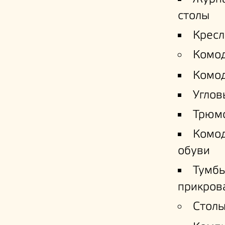
столы
Кресл
Комо
Комо
Углов
Трюм
Комо
обуви
Тумб
прикров
Столы