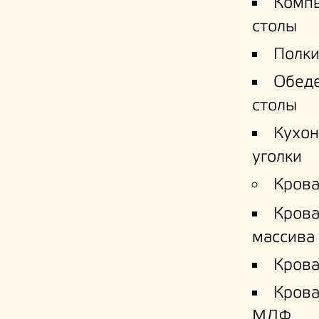
Комп
столы
Полки
Обед
столы
Кухо
уголки
Крова
Крова
массива
Крова
Кров
МДФ