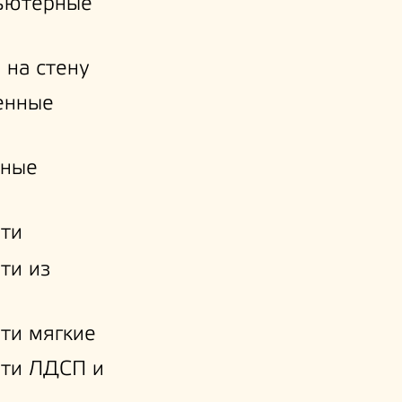
ьютерные
 на стену
енные
нные
ти
ти из
ти мягкие
ати ЛДСП и