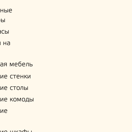
ьные
ры
асы
 на
ая мебель
ие стенки
ие столы
ие комоды
кие