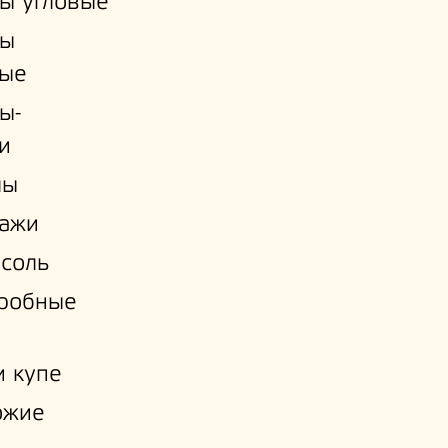
ы угловые
ы
ые
ы-
и
лы
лажи
соль
еробные
 купе
ожие