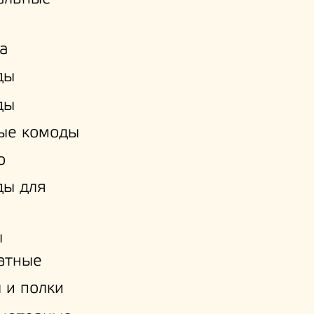
а
ды
ды
ые комоды
о
ды для
ы
атные
 и полки