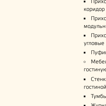
Прих
коридор
Прих
модульн
Прих
угловые
Пуфи
Мебе
гостину
Стенк
гостино
Тумб
Журн