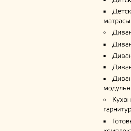
Детс
Детс
матрасы
Дива
Дива
Диван
Диван
Дива
модульн
Кухо
гарниту
Готов