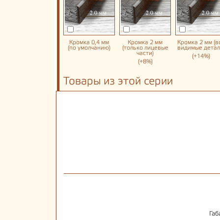
Кромка 0,4 мм
Кромка 2 мм
Кромка 2 мм (в
(по умолчанию)
(только лицевые
видимые детал
части)
(+14%)
(+8%)
Товары из этой серии
Габ