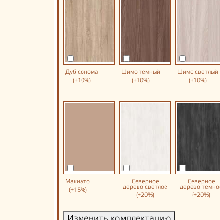
Дуб сонома
Шимо темный
Шимо светлый
(+10%)
(+10%)
(+10%)
Макиато
Северное
Северное
дерево светлое
дерево темно
(+15%)
(+20%)
(+20%)
Изменить комплектацию