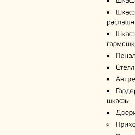
Шкаф
Шкаф
распашн
Шкаф
гармошк
Пена
Стел
Антре
Гард
шкафы
Двери
Прих