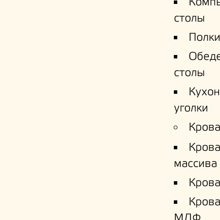
Комп
столы
Полки
Обед
столы
Кухо
уголки
Крова
Крова
массива
Крова
Кров
МДФ