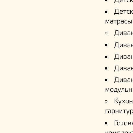
Детс
Детс
матрасы
Дива
Дива
Диван
Диван
Дива
модульн
Кухо
гарниту
Готов