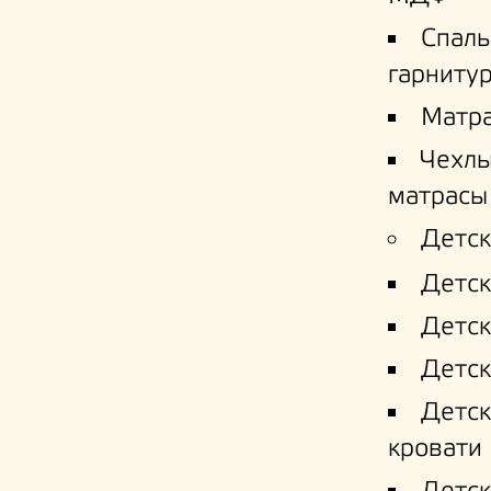
Спал
гарниту
Матр
Чехлы
матрасы
Детск
Детск
Детск
Детск
Детс
кровати