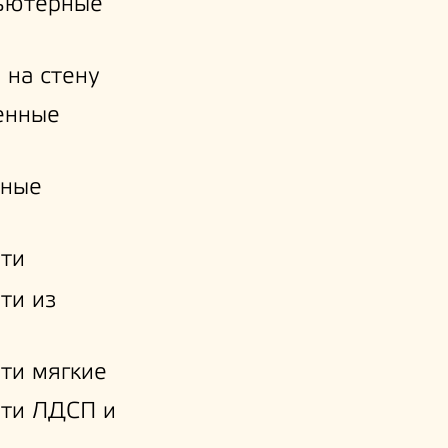
ьютерные
 на стену
енные
нные
ти
ти из
ти мягкие
ати ЛДСП и