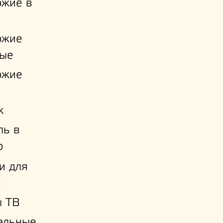
ожие в
ожие
ые
ожие
к
ль в
ю
и для
й
ы ТВ
альные