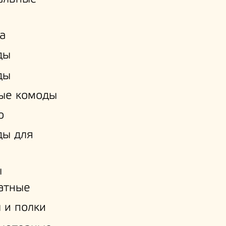
а
ды
ды
ые комоды
о
ды для
ы
атные
 и полки