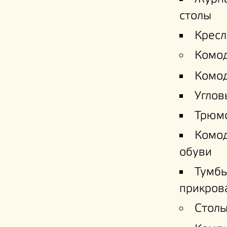
столы
Кресл
Комо
Комо
Углов
Трюм
Комо
обуви
Тумб
прикров
Столы