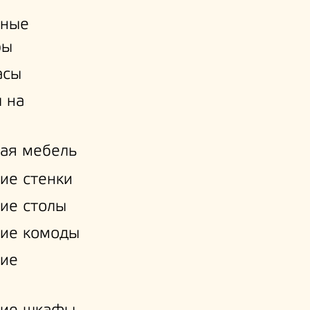
ьные
ры
асы
 на
ая мебель
ие стенки
ие столы
ие комоды
кие