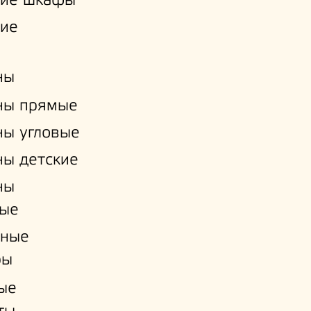
кие шкафы
кие
ны
ны прямые
ы угловые
ы детские
ны
ые
нные
ры
ые