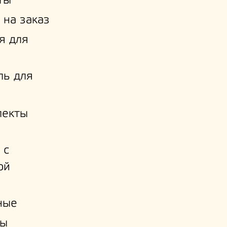
ты
 на заказ
я для
ль для
лекты
 с
ой
и
ные
ы