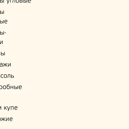
ы угловые
ы
ые
ы-
и
лы
лажи
соль
еробные
 купе
ожие