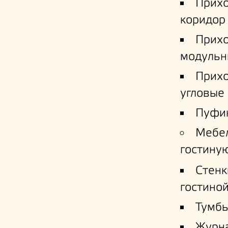
Прих
коридор
Прих
модульн
Прих
угловые
Пуфи
Мебе
гостину
Стенк
гостино
Тумб
Журн