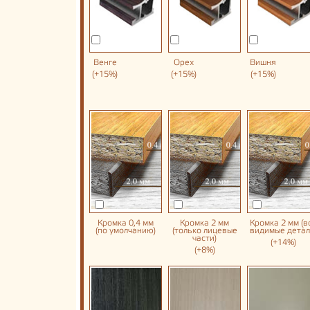
Венге
Орех
Вишня
(+15%)
(+15%)
(+15%)
Кромка 0,4 мм
Кромка 2 мм
Кромка 2 мм (в
(по умолчанию)
(только лицевые
видимые детал
части)
(+14%)
(+8%)