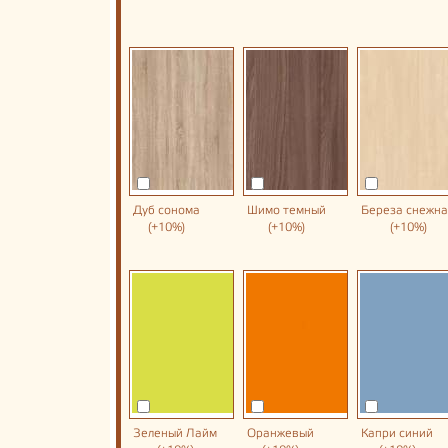
Дуб сонома
Шимо темный
Береза снежн
(+10%)
(+10%)
(+10%)
Зеленый Лайм
Оранжевый
Капри синий