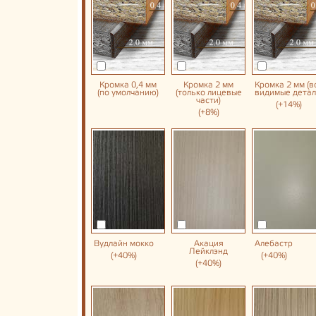
Кромка 0,4 мм
Кромка 2 мм
Кромка 2 мм (в
(по умолчанию)
(только лицевые
видимые детал
части)
(+14%)
(+8%)
Вудлайн мокко
Акация
Алебастр
Лейклэнд
(+40%)
(+40%)
(+40%)