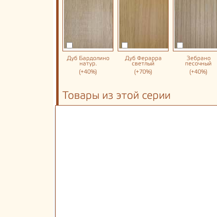
Дуб Бардолино
Дуб Ферарра
Зебрано
натур.
светлый
песочный
(+40%)
(+70%)
(+40%)
Товары из этой серии