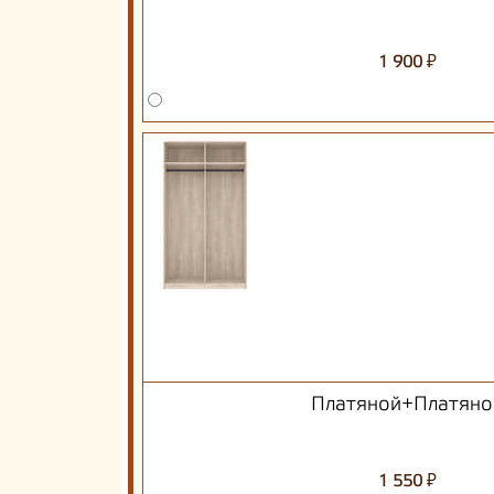
₽
1 900
Платяной+Платяно
₽
1 550