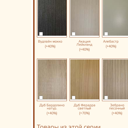
Вудлайн мокко
Акация
Алебастр
Лейклэнд
(+40%)
(+40%)
(+40%)
Дуб Бардолино
Дуб Ферарра
Зебрано
натур.
светлый
песочный
(+40%)
(+70%)
(+40%)
Товары из этой серии