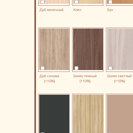
Дуб молочный
Клен
Бук
Дуб сонома
Шимо темный
Шимо светлый
(+10%)
(+10%)
(+10%)