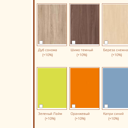
Дуб сонома
Шимо темный
Береза снежн
(+10%)
(+10%)
(+10%)
Зеленый Лайм
Оранжевый
Капри синий
(+10%)
(+10%)
(+10%)