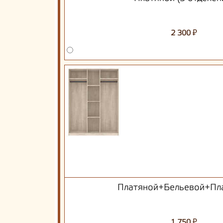
₽
2 300
Платяной+Бельевой+Пл
₽
1 750