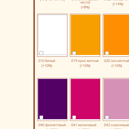
части)
(+14%)
(+8%)
010 белый
019 ярко желтый
020 зол.желты
(+10%)
(+10%)
(+10%)
040 фиолетовый
041 малиновый
042 сиреневый