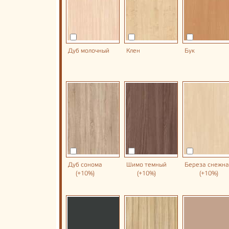
Дуб молочный
Клен
Бук
Дуб сонома
Шимо темный
Береза снежн
(+10%)
(+10%)
(+10%)