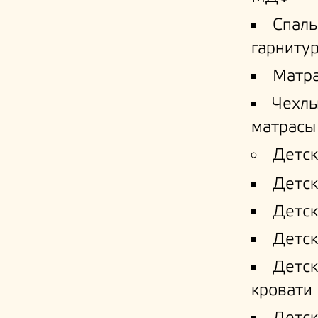
Спал
гарниту
Матр
Чехлы
матрасы
Детск
Детск
Детск
Детск
Детс
кровати