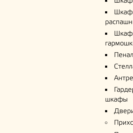
Шкаф
Шкаф
распашн
Шкаф
гармошк
Пена
Стел
Антре
Гард
шкафы
Двери
Прих