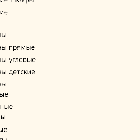
кие шкафы
кие
ны
ны прямые
ы угловые
ы детские
ны
ые
нные
ры
ые