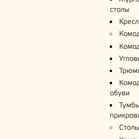
столы
Кресл
Комо
Комо
Углов
Трюм
Комо
обуви
Тумб
прикров
Столы