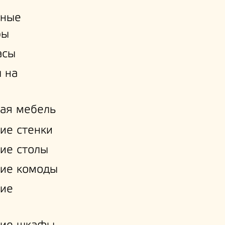
ьные
ры
асы
 на
ая мебель
ие стенки
ие столы
ие комоды
кие