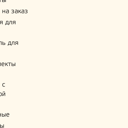
ты
 на заказ
я для
ль для
лекты
 с
ой
и
ные
ы