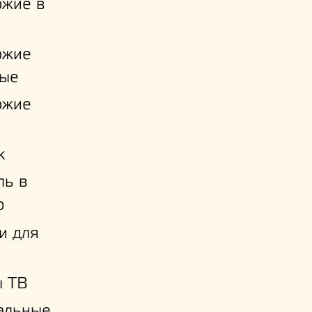
ожие в
ожие
ые
ожие
к
ль в
ю
и для
й
ы ТВ
альные