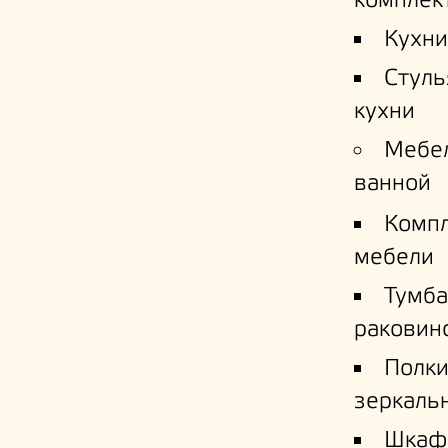
комплек
Кухни
Стуль
кухни
Мебе
ванной
Комп
мебели
Тумба
раковин
Полк
зеркаль
Шкаф