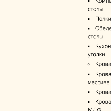
Комп
столы
Полки
Обед
столы
Кухо
уголки
Крова
Крова
массива
Крова
Кров
МДФ