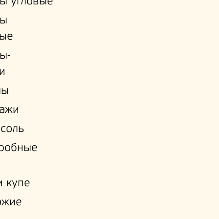
ы угловые
ы
ые
ы-
и
лы
лажи
соль
еробные
 купе
ожие