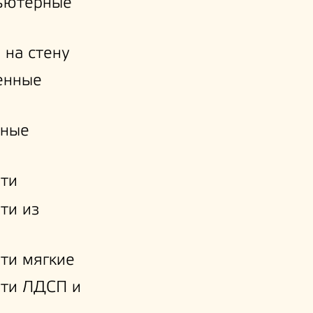
ьютерные
 на стену
енные
нные
ти
ти из
ти мягкие
ати ЛДСП и