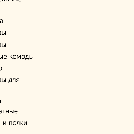
а
ды
ды
ые комоды
о
ды для
ы
атные
 и полки