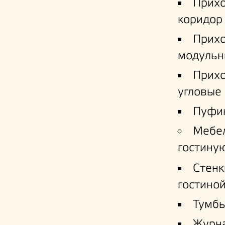
Прих
коридор
Прих
модульн
Прих
угловые
Пуфи
Мебе
гостину
Стенк
гостино
Тумб
Журн