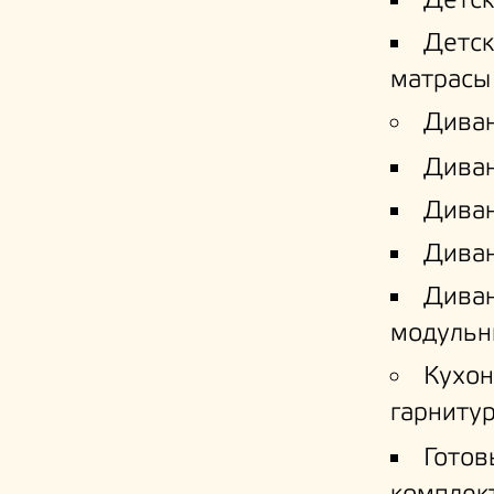
Детс
Детс
матрасы
Дива
Дива
Диван
Диван
Дива
модульн
Кухо
гарниту
Готов