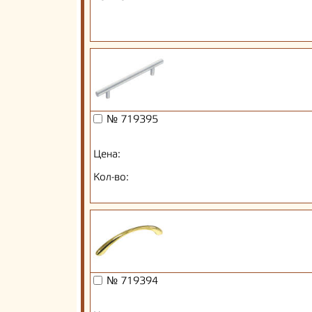
№ 719395
Цена:
Кол-во:
№ 719394