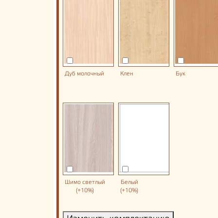
Дуб молочный
Клен
Бук
Шимо светлый
Белый
(+10%)
(+10%)