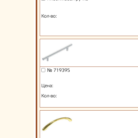
Кол-во:
№ 719395
Цена:
Кол-во: