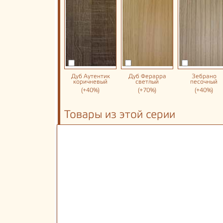
Дуб Аутентик
Дуб Ферарра
Зебрано
коричневый
светлый
песочный
(+40%)
(+70%)
(+40%)
Товары из этой серии