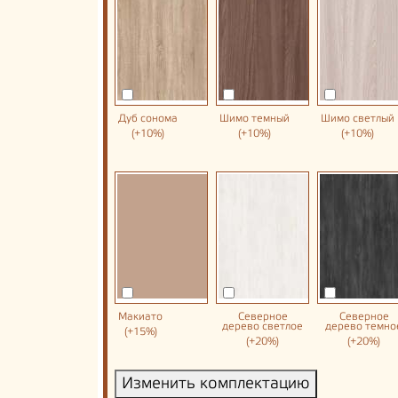
Дуб сонома
Шимо темный
Шимо светлый
(+10%)
(+10%)
(+10%)
Макиато
Северное
Северное
дерево светлое
дерево темно
(+15%)
(+20%)
(+20%)
Изменить комплектацию