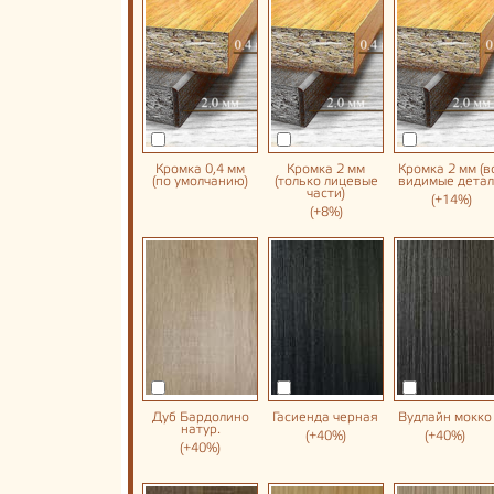
Кромка 0,4 мм
Кромка 2 мм
Кромка 2 мм (в
(по умолчанию)
(только лицевые
видимые детал
части)
(+14%)
(+8%)
Дуб Бардолино
Гасиенда черная
Вудлайн мокко
натур.
(+40%)
(+40%)
(+40%)