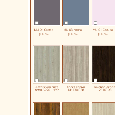
MU-04 Самба
MU-03 Конга
MU-01 Сальса
(+10%)
(+10%)
(+10%)
Алтайская лист
Холст серый
Тиковое дере
темн A2901-H9P
DH4301-38
2F10108