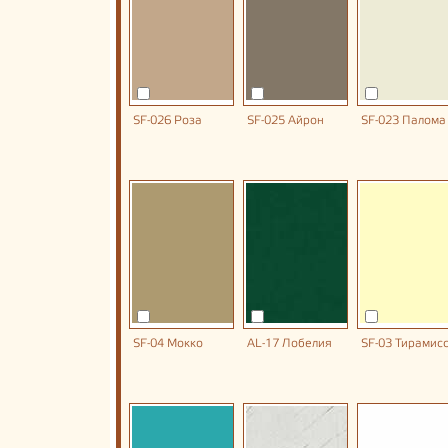
SF-026 Роза
SF-025 Айрон
SF-023 Палома
SF-04 Мокко
AL-17 Лобелия
SF-03 Тирамис