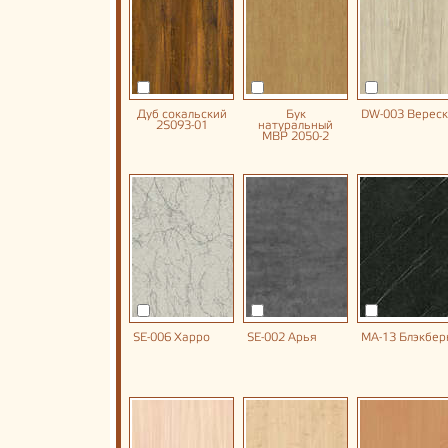
Дуб сокальский
Бук
DW-003 Вереск
2S093-01
натуральный
MBP 2050-2
SE-006 Харро
SE-002 Арья
MA-13 Блэкбер