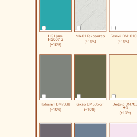
HG Циан
MA-01 Гейрангер
Белый DM1010
HG007_2
(+10%)
(+10%)
(+10%)
Кобальт DM7038
Какао DM535-6T
Зефир DM703
HG
(+10%)
(+10%)
(+10%)