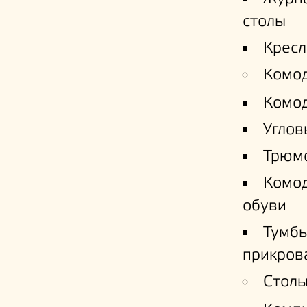
столы
Кресл
Комо
Комо
Углов
Трюм
Комо
обуви
Тумб
прикров
Столы