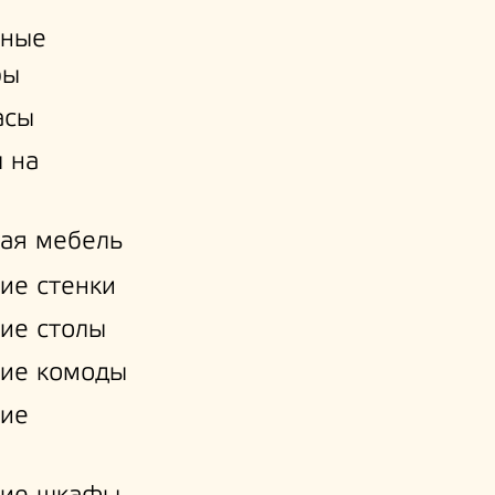
ьные
ры
асы
 на
ая мебель
ие стенки
ие столы
ие комоды
кие