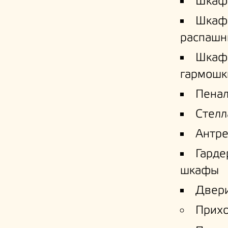
Шкаф
Шкаф
распашн
Шкаф
гармошк
Пена
Стел
Антре
Гард
шкафы
Двери
Прих