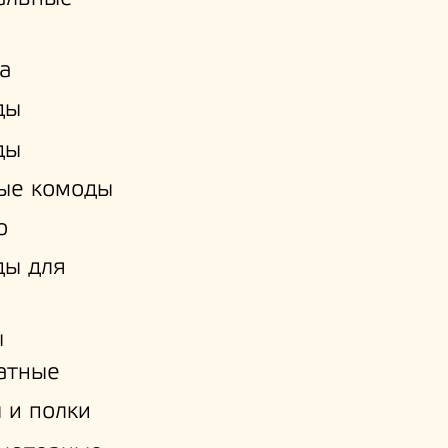
а
ды
ды
ые комоды
о
ды для
ы
атные
 и полки