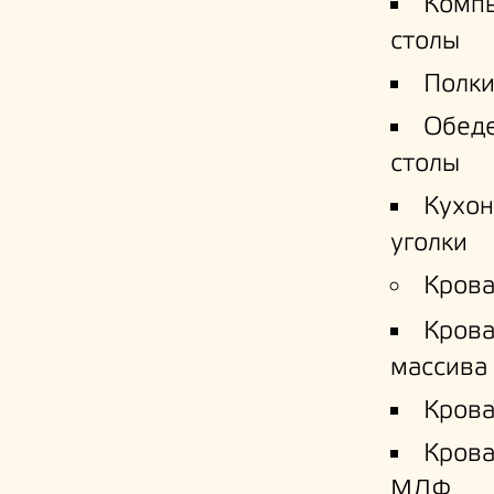
Комп
столы
Полки
Обед
столы
Кухо
уголки
Крова
Крова
массива
Крова
Кров
МДФ