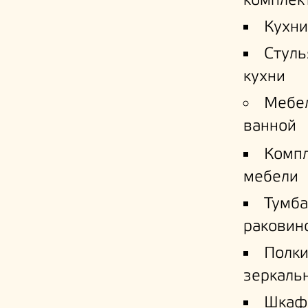
комплек
Кухни
Стуль
кухни
Мебе
ванной
Комп
мебели
Тумба
раковин
Полк
зеркаль
Шкаф