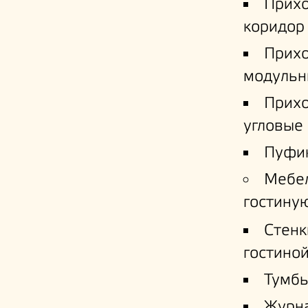
Прих
коридор
Прих
модульн
Прих
угловые
Пуфи
Мебе
гостину
Стенк
гостино
Тумб
Журн