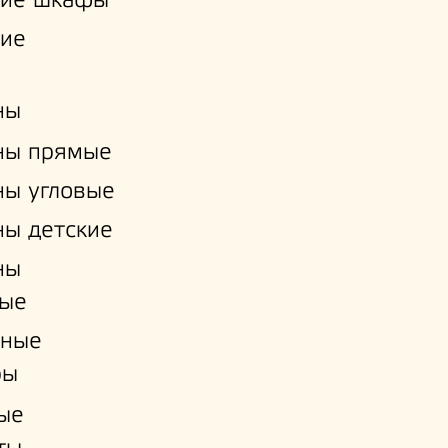
кие шкафы
кие
ны
ны прямые
ы угловые
ы детские
ны
ые
нные
ры
ые