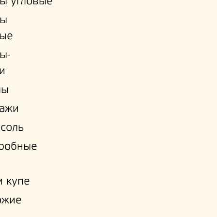
ы угловые
ы
ые
ы-
и
лы
лажи
соль
еробные
 купе
ожие