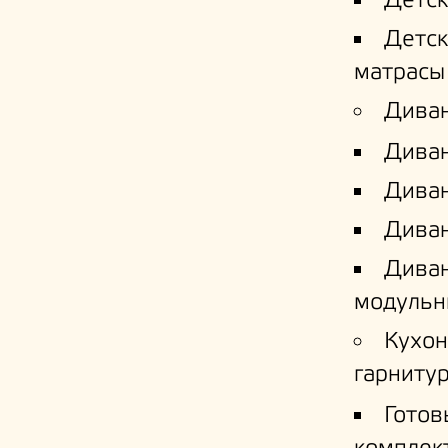
Детс
Детс
матрасы
Дива
Дива
Диван
Диван
Дива
модульн
Кухо
гарниту
Готов