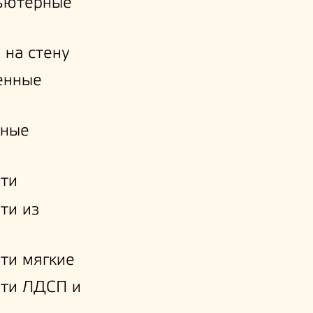
ьютерные
 на стену
енные
нные
ти
ти из
ти мягкие
ати ЛДСП и