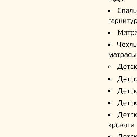
Спал
гарниту
Матр
Чехлы
матрасы
Детск
Детск
Детск
Детск
Детс
кровати