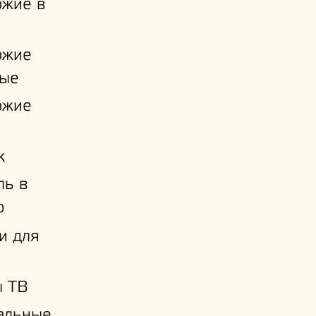
ожие в
ожие
ые
ожие
к
ль в
ю
и для
й
ы ТВ
альные