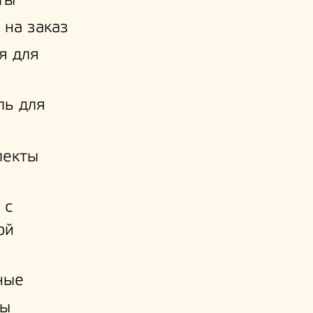
ты
 на заказ
я для
ль для
лекты
 с
ой
и
ные
ы