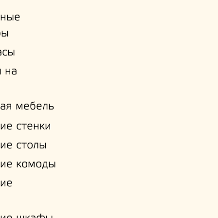
ьные
ры
асы
 на
ая мебель
ие стенки
ие столы
ие комоды
кие