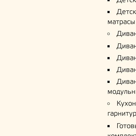
Детс
Детс
матрасы
Дива
Дива
Диван
Диван
Дива
модульн
Кухо
гарниту
Готов