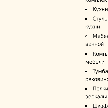
комплек
Кухни
Стуль
кухни
Мебе
ванной
Комп
мебели
Тумба
раковин
Полк
зеркаль
Шкаф