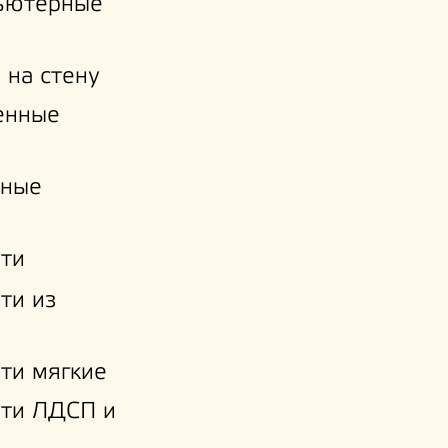
ьютерные
 на стену
енные
нные
ти
ти из
ти мягкие
ати ЛДСП и