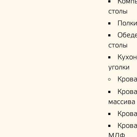
Комп
столы
Полки
Обед
столы
Кухо
уголки
Крова
Крова
массива
Крова
Кров
МДФ