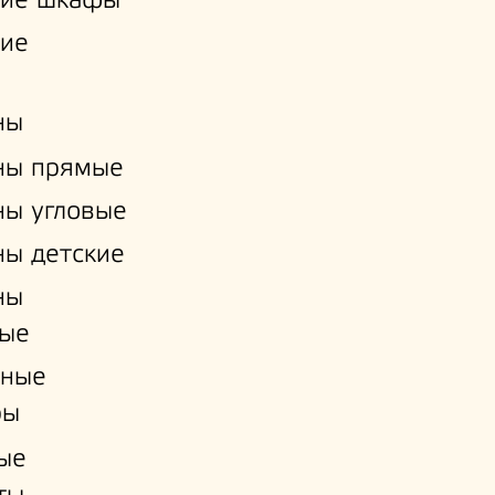
кие шкафы
кие
ны
ны прямые
ы угловые
ы детские
ны
ые
нные
ры
ые