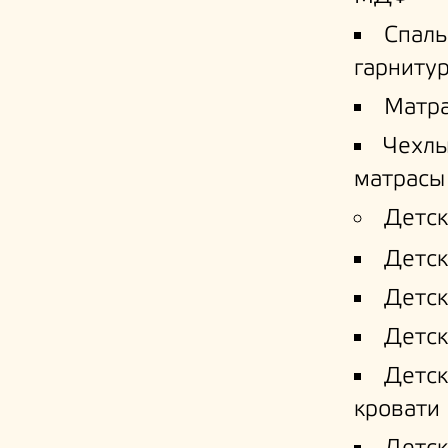
Спал
гарниту
Матр
Чехлы
матрасы
Детск
Детск
Детск
Детск
Детс
кровати