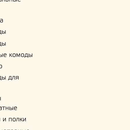
а
ды
ды
ые комоды
о
ды для
ы
атные
 и полки