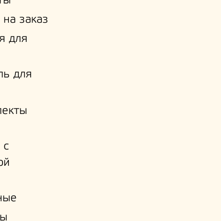
ты
 на заказ
я для
ль для
лекты
 с
ой
и
ные
ы