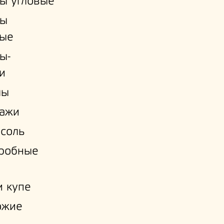
ы угловые
ы
ые
ы-
и
лы
лажи
соль
еробные
 купе
ожие