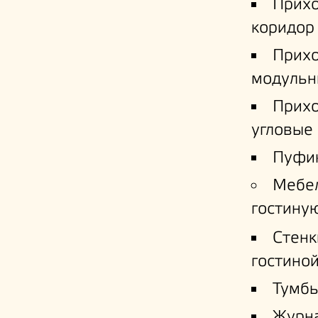
Прих
коридор
Прих
модульн
Прих
угловые
Пуфи
Мебе
гостину
Стенк
гостино
Тумб
Журн