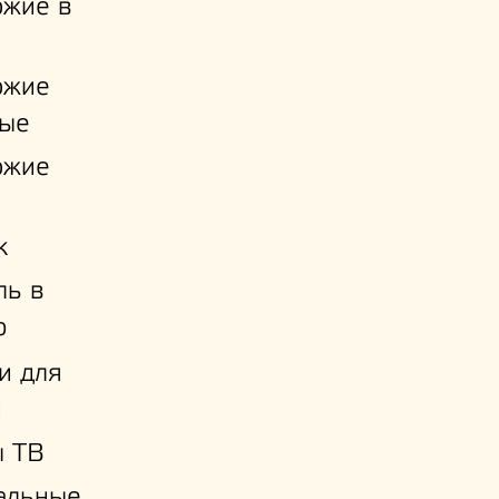
ожие в
ожие
ые
ожие
к
ль в
ю
и для
й
ы ТВ
альные