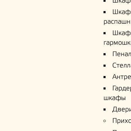
Шкаф
Шкаф
распашн
Шкаф
гармошк
Пена
Стел
Антре
Гард
шкафы
Двери
Прих