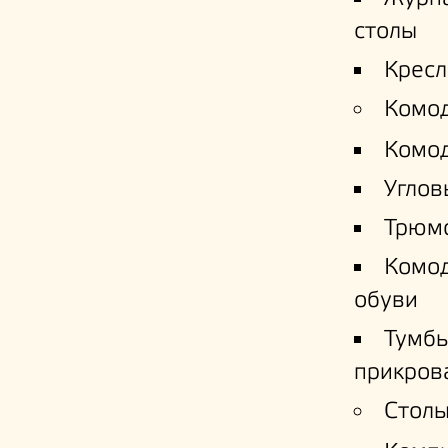
столы
Кресл
Комо
Комо
Углов
Трюм
Комо
обуви
Тумб
прикров
Столы