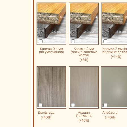
Кромка 0,4 мм
Кромка 2 мм
Кромка 2 мм (в
(по умолчанию)
(только лицевые
видимые детал
части)
(+14%)
(+8%)
Дрифтвуд
Акация
Алебастр
Лейклэнд
(+40%)
(+40%)
(+40%)