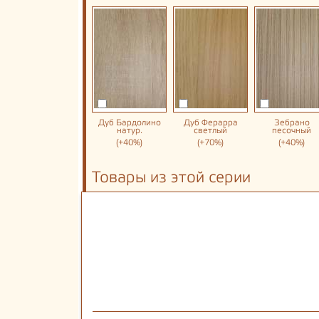
Дуб Бардолино
Дуб Ферарра
Зебрано
натур.
светлый
песочный
(+40%)
(+70%)
(+40%)
Товары из этой серии