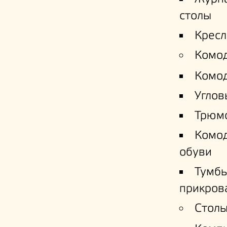
столы
Кресл
Комо
Комо
Углов
Трюм
Комо
обуви
Тумб
прикров
Столы