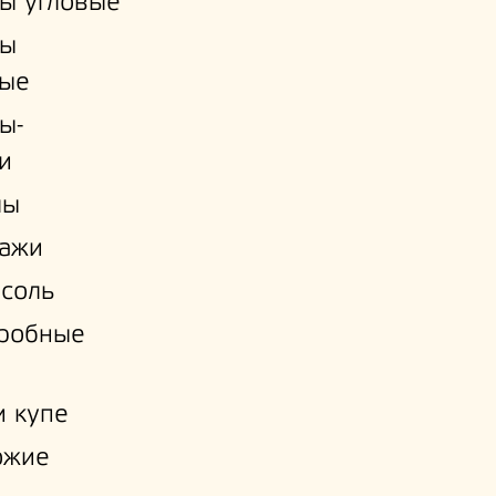
ы угловые
ы
ые
ы-
и
лы
лажи
соль
еробные
 купе
ожие