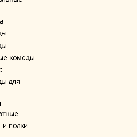
а
ды
ды
ые комоды
о
ды для
ы
атные
 и полки