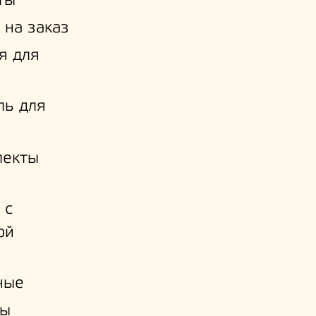
ты
 на заказ
я для
ль для
лекты
 с
ой
и
ные
ы