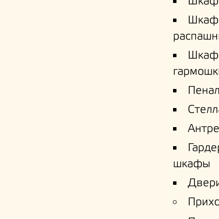
Шкаф
Шкаф
распашн
Шкаф
гармошк
Пена
Стел
Антре
Гард
шкафы
Двери
Прих