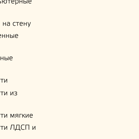
ьютерные
 на стену
енные
нные
ти
ти из
ти мягкие
ати ЛДСП и