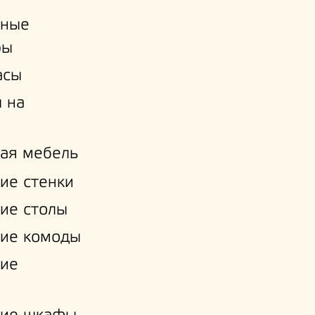
ьные
ры
асы
 на
ая мебель
ие стенки
ие столы
ие комоды
кие