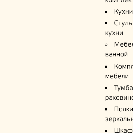
комплек
Кухни
Стуль
кухни
Мебе
ванной
Комп
мебели
Тумба
раковин
Полк
зеркаль
Шкаф