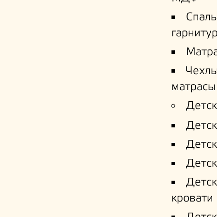
Спал
гарниту
Матр
Чехлы
матрасы
Детск
Детск
Детск
Детск
Детс
кровати