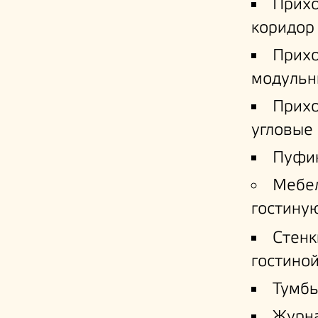
Прих
коридор
Прих
модульн
Прих
угловые
Пуфи
Мебе
гостину
Стенк
гостино
Тумб
Журн