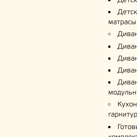
Детс
Детс
матрасы
Дива
Дива
Диван
Диван
Дива
модульн
Кухо
гарниту
Готов