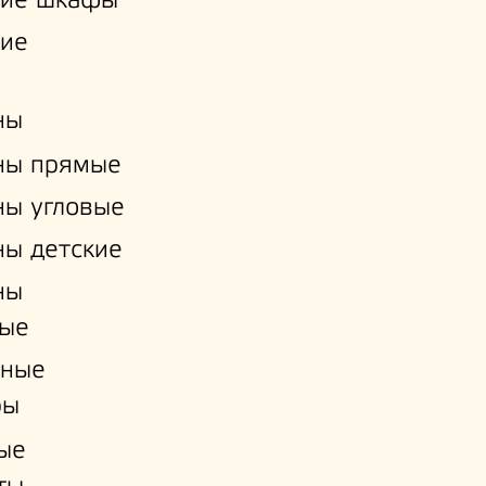
кие шкафы
кие
ны
ны прямые
ы угловые
ы детские
ны
ые
нные
ры
ые