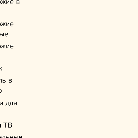
ожие в
ожие
ые
ожие
к
ль в
ю
и для
й
ы ТВ
альные