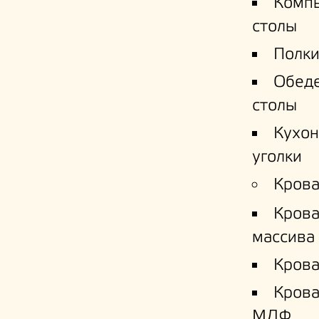
Комп
столы
Полки
Обед
столы
Кухо
уголки
Крова
Крова
массива
Крова
Кров
МДФ