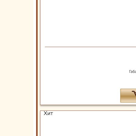
Габ
Хит