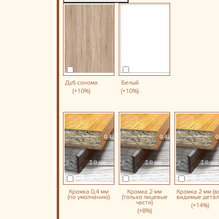
Дуб сонома
Белый
(+10%)
(+10%)
Кромка 0,4 мм
Кромка 2 мм
Кромка 2 мм (в
(по умолчанию)
(только лицевые
видимые детал
части)
(+14%)
(+8%)