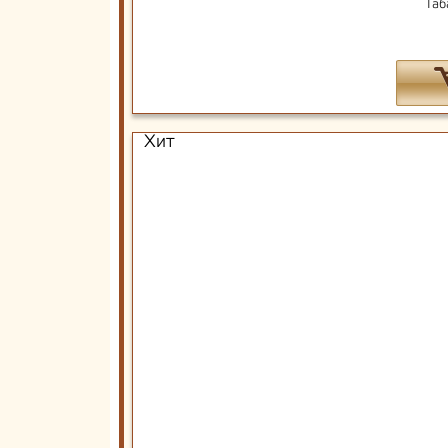
Габ
Хит