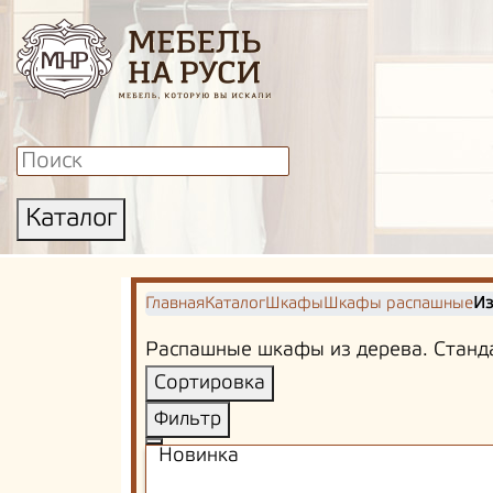
Каталог
Главная
Каталог
Шкафы
Шкафы распашные
Из
Распашные шкафы из дерева. Станд
Сортировка
Фильтр
Новинка