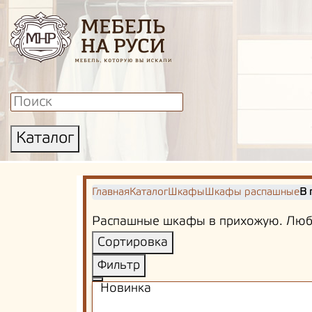
Каталог
Главная
Каталог
Шкафы
Шкафы распашные
В 
Распашные шкафы в прихожую. Любо
Сортировка
Фильтр
Новинка