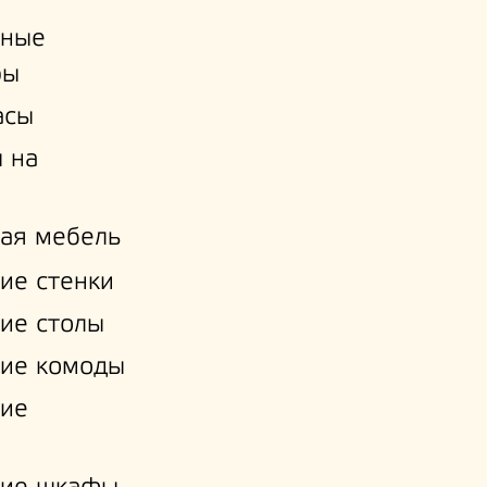
ьные
ры
асы
 на
ая мебель
ие стенки
ие столы
ие комоды
кие