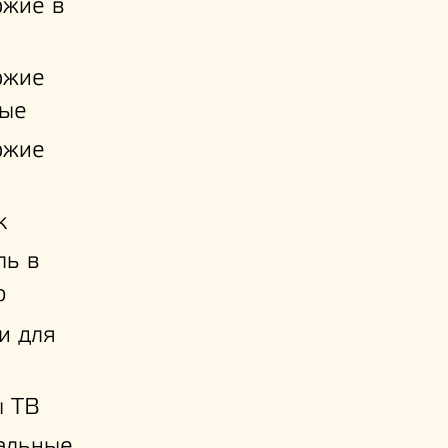
ожие в
ожие
ые
ожие
к
ль в
ю
и для
й
ы ТВ
альные