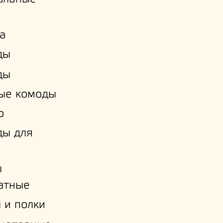
а
ды
ды
ые комоды
о
ды для
ы
атные
 и полки