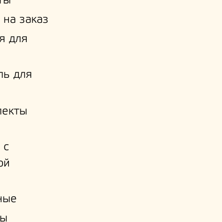
ты
 на заказ
я для
ль для
лекты
 с
ой
и
ные
ы