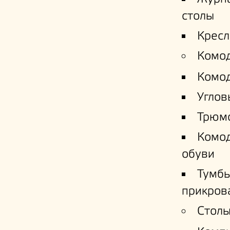
столы
Кресл
Комо
Комо
Углов
Трюм
Комо
обуви
Тумб
прикров
Столы