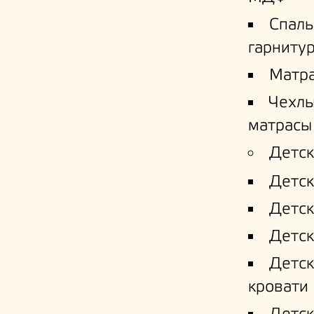
Спал
гарниту
Матр
Чехлы
матрасы
Детск
Детск
Детск
Детск
Детс
кровати