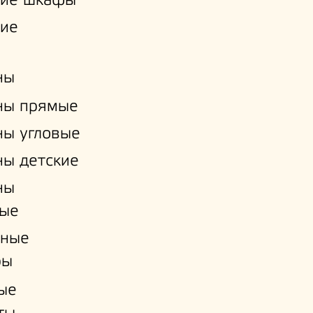
кие шкафы
кие
ны
ны прямые
ы угловые
ы детские
ны
ые
нные
ры
ые