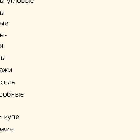
ы угловые
ы
ые
ы-
и
лы
лажи
соль
еробные
 купе
ожие