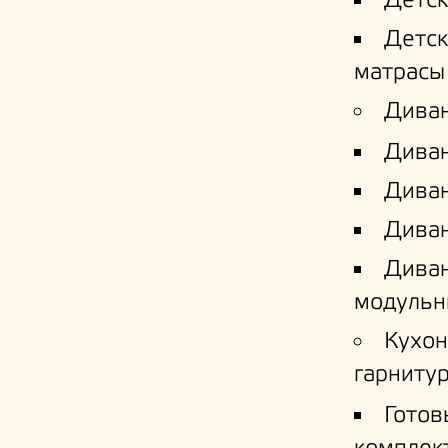
Детс
Детс
матрасы
Дива
Дива
Диван
Диван
Дива
модульн
Кухо
гарниту
Готов