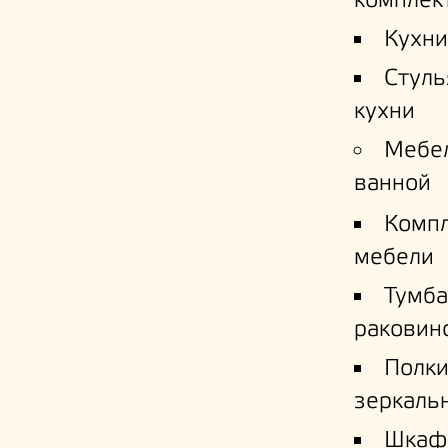
комплек
Кухни
Стуль
кухни
Мебе
ванной
Комп
мебели
Тумба
раковин
Полк
зеркаль
Шкаф