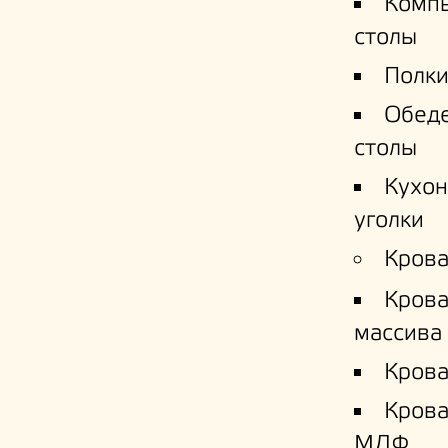
Комп
столы
Полки
Обед
столы
Кухо
уголки
Крова
Крова
массива
Крова
Кров
МДФ