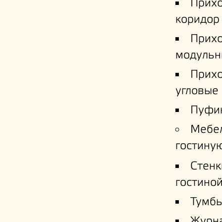
Прих
коридор
Прих
модульн
Прих
угловые
Пуфи
Мебе
гостину
Стенк
гостино
Тумб
Журн