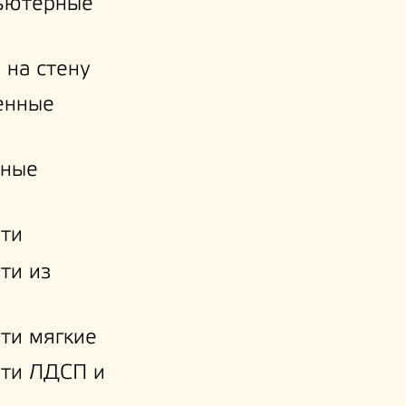
ьютерные
 на стену
енные
нные
ти
ти из
ти мягкие
ати ЛДСП и