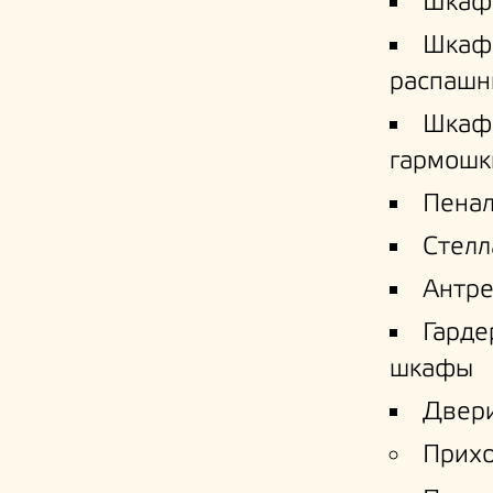
Шкаф
Шкаф
распашн
Шкаф
гармошк
Пена
Стел
Антре
Гард
шкафы
Двери
Прих