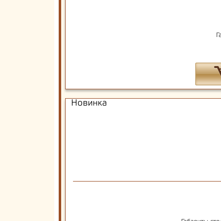
Г
Новинка