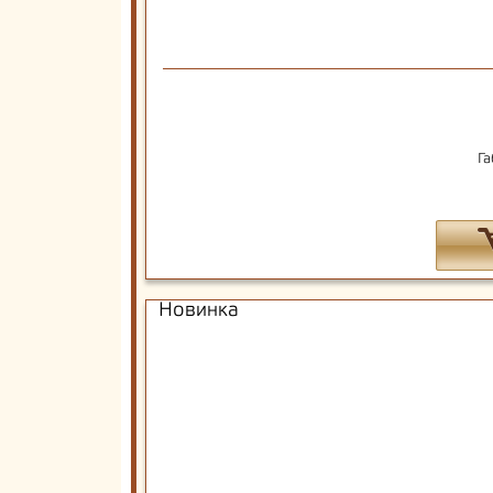
Га
Новинка