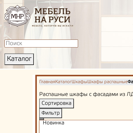
Каталог
Главная
Каталог
Шкафы
Шкафы распашные
Фа
Распашные шкафы с фасадами из ЛД
Сортировка
Фильтр
Новинка