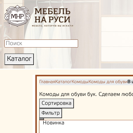
Каталог
Главная
Каталог
Комоды
Комоды для обуви
В 
Комоды для обуви бук. Сделаем любо
Сортировка
Фильтр
Новинка